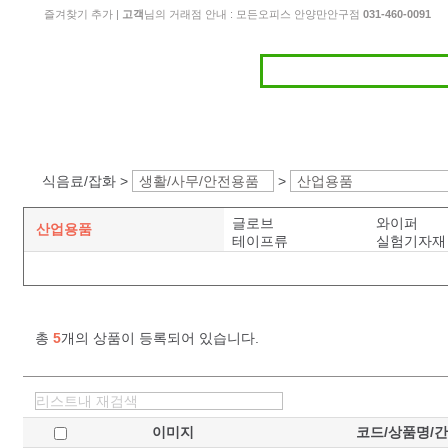
즐겨찾기 추가
|
고객
님의 거래점 안내 : 모든오피스 안양만안구점
031-460-0091
식음료/잡화 >
생활/사무/안전용품
>
산업용품
글로브
와이퍼
산업용품
테이프류
실험기자재
총
5
개의 상품이 등록되어 있습니다.
이미지
코드/상품명/