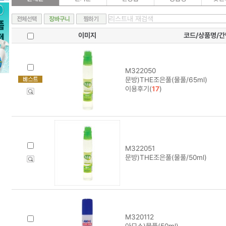
이미지
코드/상품명/
M322050
문방)THE조은풀(물풀/65ml)
이용후기(
17
)
M322051
문방)THE조은풀(물풀/50ml)
M320112
아모스)물풀(50ml)