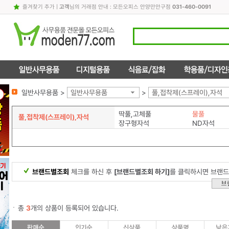
즐겨찾기 추가
|
고객
님의 거래점 안내 : 모든오피스 안양만안구점
031-460-0091
일반사무용품 >
일반사무용품
>
풀,접착제(스프레이),자석
딱풀,고체풀
물풀
풀,접착제(스프레이),자석
장구형자석
ND자석
브랜드별조회
체크를 하신 후
[브랜드별조회 하기]
를 클릭하시면 브랜드
총
3
개의 상품이 등록되어 있습니다.