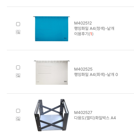
M402512
행잉화일 A4(청색)-낱개
이용후기(
1
)
M402525
행잉화일 A4(회색)-낱개 0
M402527
다용도(멀티)화일박스 A4