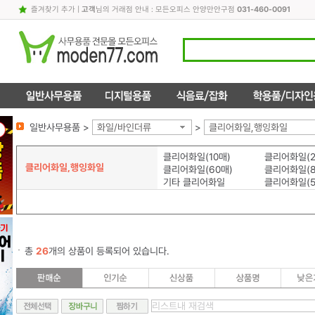
즐겨찾기 추가
|
고객
님의 거래점 안내 : 모든오피스 안양만안구점
031-460-0091
일반사무용품 >
화일/바인더류
>
클리어화일,행잉화일
클리어화일(10매)
클리어화일(2
클리어화일,행잉화일
클리어화일(60매)
클리어화일(8
기타 클리어화일
클리어화일(5
총
26
개의 상품이 등록되어 있습니다.