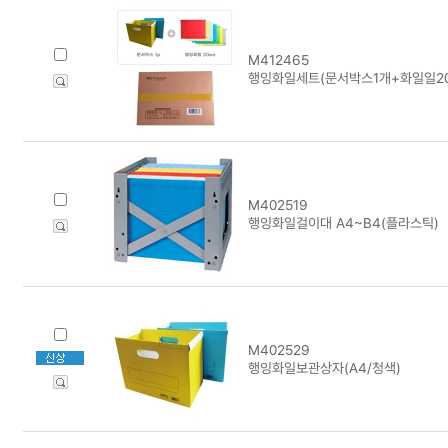
M412465
행잉화일세트(문서박스1개+화일일20
M402519
행잉화일걸이대 A4~B4(플라스틱)
M402529
행잉화일보관상자(A4/청색)