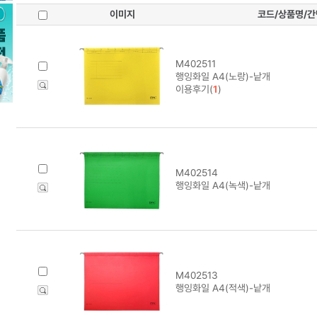
이미지
코드/상품명/
M402511
행잉화일 A4(노랑)-낱개
이용후기(
1
)
M402514
행잉화일 A4(녹색)-낱개
M402513
행잉화일 A4(적색)-낱개