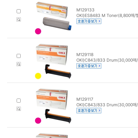
M129133
OKI)ES8483 M Toner(8,800매/
M129118
OKI)C843/833 Drum(30,000
M129117
OKI)C843/833 Drum(30,000