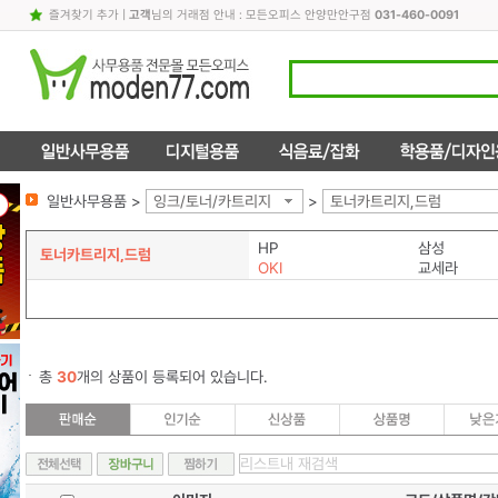
즐겨찾기 추가
|
고객
님의 거래점 안내 : 모든오피스 안양만안구점
031-460-0091
일반사무용품 >
잉크/토너/카트리지
>
토너카트리지,드럼
HP
삼성
토너카트리지,드럼
OKI
교세라
총
30
개의 상품이 등록되어 있습니다.