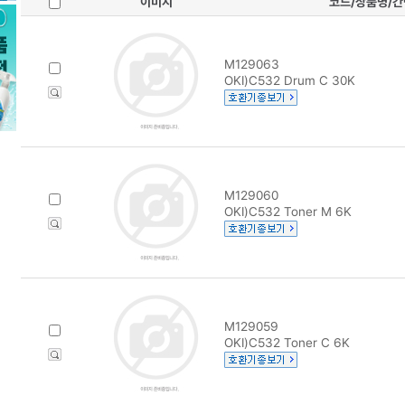
이미지
코드/상품명/
M129063
OKI)C532 Drum C 30K
M129060
OKI)C532 Toner M 6K
M129059
OKI)C532 Toner C 6K