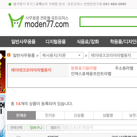
즐겨찾기 추가
|
고객
님의 거래점 안내 : 모든오피스 안양만안구점
031-460-0091
일반사무용품 >
복사용지/지류
>
레이테크코리아라벨용지
분류표기용라벨
주소용라벨
레이테크코리아라벨용지
인덱스표제용프린트라벨
총
14
개의 상품이 등록되어 있습니다.