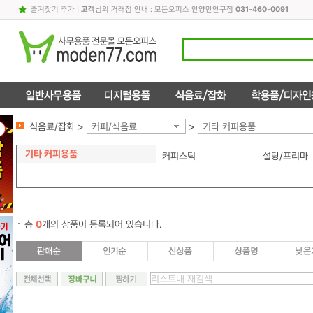
즐겨찾기 추가
|
고객
님의 거래점 안내 : 모든오피스 안양만안구점
031-460-0091
식음료/잡화 >
커피/식음료
>
기타 커피용품
기타 커피용품
커피스틱
설탕/프리마
총
0
개의 상품이 등록되어 있습니다.