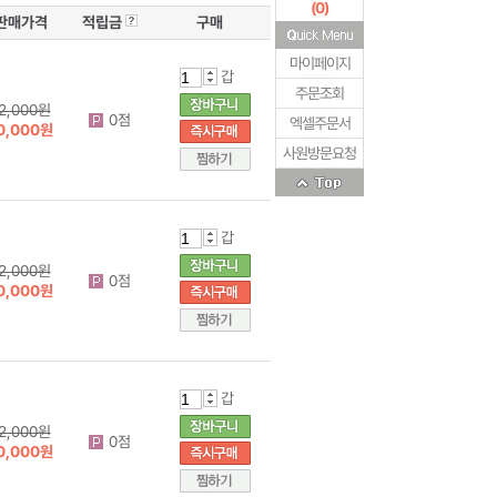
(
0
)
판매가격
적립금
구매
마이페이지
갑
주문조회
2,000원
0점
엑셀주문서
0,000원
사원방문요청
갑
2,000원
0점
0,000원
갑
2,000원
0점
0,000원