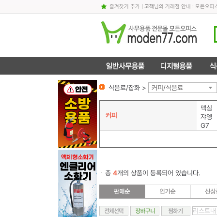
즐겨찾기 추가
|
고객
님의 거래점 안내 : 모든오
식음료/잡화 >
커피/식음료
맥심
커피
쟈뎅
G7
총
4
개의 상품이 등록되어 있습니다.