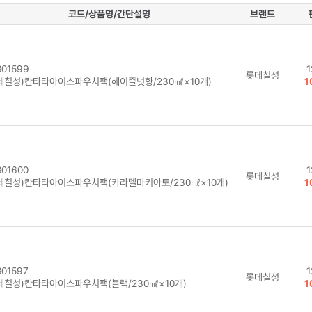
코드/상품명/간단설명
브랜드
01599
1
롯데칠성
데칠성)칸타타아이스파우치팩(헤이즐넛향/230㎖×10개)
1
01600
1
롯데칠성
데칠성)칸타타아이스파우치팩(카라멜마키아토/230㎖×10개)
1
01597
1
롯데칠성
데칠성)칸타타아이스파우치팩(블랙/230㎖×10개)
1