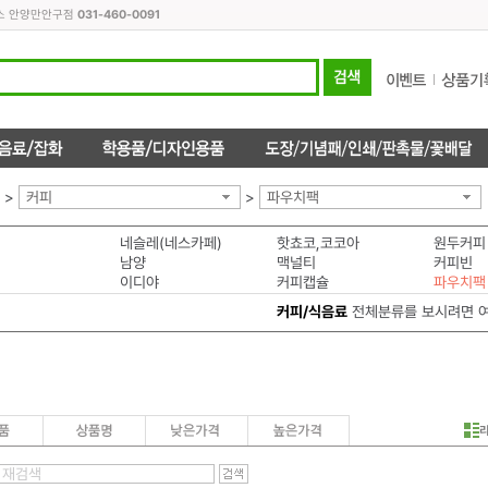
피스 안양만안구점
031-460-0091
>
커피
>
파우치팩
네슬레(네스카페)
핫쵸코,코코아
원두커피
남양
맥널티
커피빈
이디야
커피캡슐
파우치팩
커피/식음료
전체분류를 보시려면 