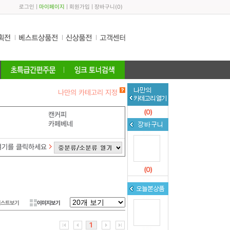
로그인
|
마이페이지
|
회원가입
|
장바구니
(
0
)
나만의 카테고리 지정
(
0
)
캔커피
카페베네
여기를 클릭하세요
(
0
)
리스트보기
이미지보기
1