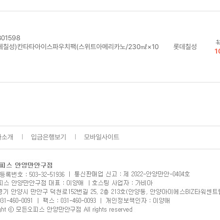
01598
1
데칠성)칸타타아이스파우치팩(스위트아메리카노/230㎖×10
롯데칠성
1
사소개
입금은행보기
모바일사이트