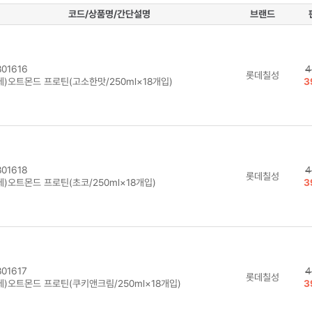
코드/상품명/간단설명
브랜드
01616
4
롯데칠성
데)오트몬드 프로틴(고소한맛/250ml×18개입)
3
01618
4
롯데칠성
데)오트몬드 프로틴(초코/250ml×18개입)
3
01617
4
롯데칠성
데)오트몬드 프로틴(쿠키앤크림/250ml×18개입)
3