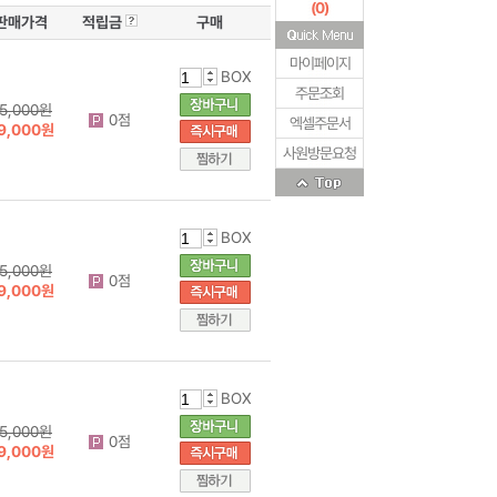
(
0
)
판매가격
적립금
구매
마이페이지
BOX
주문조회
5,000원
0점
엑셀주문서
9,000원
사원방문요청
BOX
5,000원
0점
9,000원
BOX
5,000원
0점
9,000원