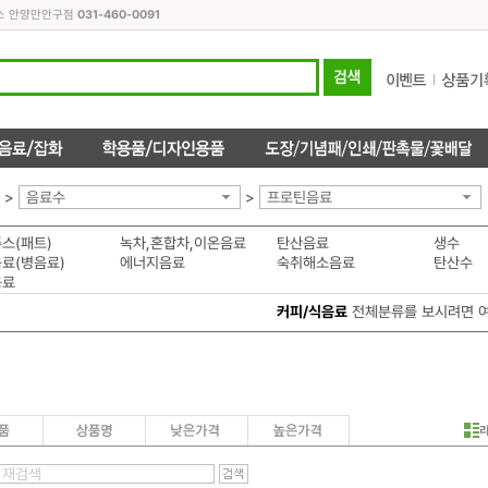
피스 안양만안구점
031-460-0091
>
음료수
>
프로틴음료
스(패트)
녹차,혼합차,이온음료
탄산음료
생수
료(병음료)
에너지음료
숙취해소음료
탄산수
음료
커피/식음료
전체분류를 보시려면 