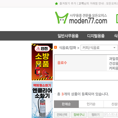
즐겨찾기 추가
|
고객
님의 거래점 안내 : 모든오
식음료/잡화 >
커피/식음료
과일쥬
음료수
건강음
커피
총
3
개의 상품이 등록되어 있습니다.