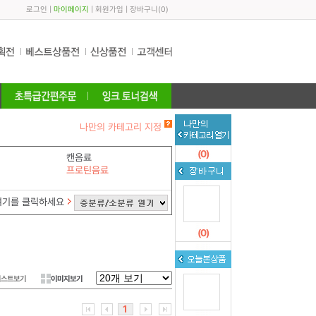
로그인
|
마이페이지
|
회원가입
|
장바구니
(
0
)
나만의 카테고리 지정
(
0
)
캔음료
프로틴음료
여기를 클릭하세요
(
0
)
리스트보기
이미지보기
1