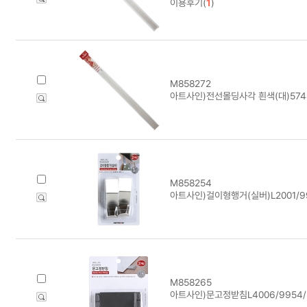
이용후기(
1
)
M858272
아트사인)전선몰딩사각 흰색(대)5748(
M858254
아트사인)걸이형행거(실버)L2001/991
M858265
아트사인)문고정받침L4006/9954/(