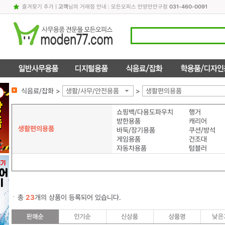
즐겨찾기 추가
|
고객
님의 거래점 안내 : 모든오피스 안양만안구점
031-460-0091
식음료/잡화 >
생활/사무/안전용품
>
생활편의용품
쇼핑백/다용도파우치
행거
방한용품
캐리어
생활편의용품
바둑/장기용품
쿠션/방석
게임용품
건조대
자동차용품
텀블러
총
23
개의 상품이 등록되어 있습니다.