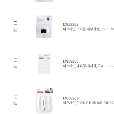
M858252
아트사인)스틱홀더(부착형)L5003/995
M858250
아트사인)매직행거(사각)투명L2003/99
M858263
아트사인)도어창손잡이L1051/9967/