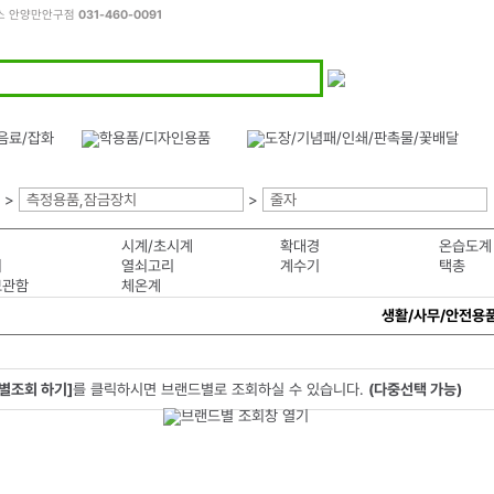
피스 안양만안구점
031-460-0091
>
측정용품,잠금장치
>
줄자
시계/초시계
확대경
온습도계
쇠
열쇠고리
계수기
택총
보관함
체온계
생활/사무/안전용
별조회 하기]
를 클릭하시면 브랜드별로 조회하실 수 있습니다.
(다중선택 가능)