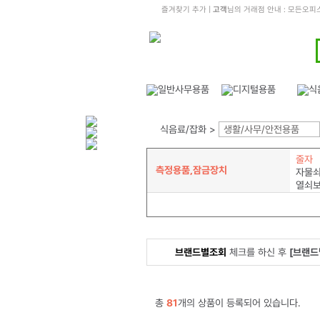
즐겨찾기 추가
|
고객
님의 거래점 안내 : 모든오
식음료/잡화 >
생활/사무/안전용품
줄자
측정용품,잠금장치
자물
열쇠
브랜드별조회
체크를 하신 후
[브랜드
총
81
개의 상품이 등록되어 있습니다.