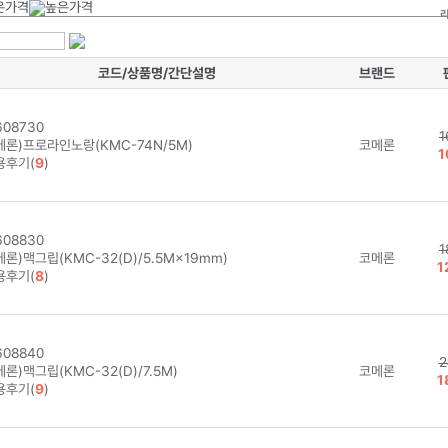
코드/상품명/간단설명
브랜드
08730
1
메론)프로라인노랑(KMC-74N/5M)
코메론
1
용후기(
9
)
08830
1
론)맥그립(KMC-32(D)/5.5M×19mm)
코메론
1
용후기(
8
)
08840
2
론)맥그립(KMC-32(D)/7.5M)
코메론
1
용후기(
9
)