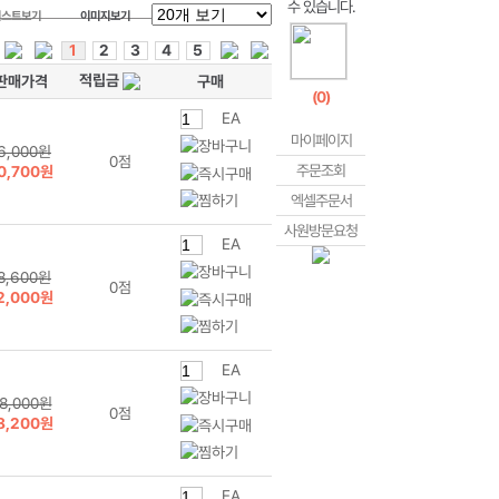
리스트보기
이미지보기
1
2
3
4
5
적립금
판매가격
구매
(
0
)
EA
마이페이지
6,000원
0점
주문조회
0,700원
엑셀주문서
사원방문요청
EA
8,600원
0점
2,000원
EA
8,000원
0점
8,200원
EA