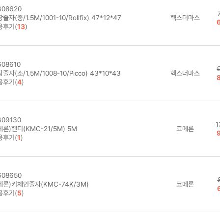
08620
줄자(중/1.5M/1001-10/Rollfix) 47*12*47
헥스더마스
용후기(
13
)
08610
줄자(소/1.5M/1008-10/Picco) 43*10*43
헥스더마스
용후기(
4
)
09130
1
론)핸디(KMC-21/5M) 5M
코메론
용후기(
1
)
08650
메론)키체인줄자(KMC-74K/3M)
코메론
용후기(
5
)