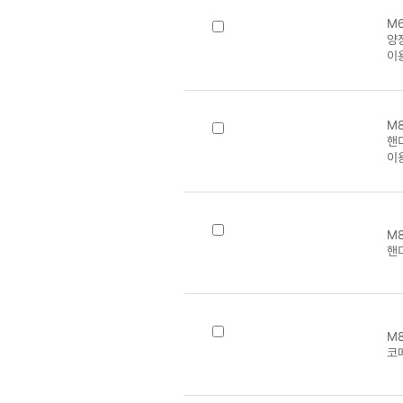
M6
양장
이
M8
핸
이
M8
핸
M8
코메