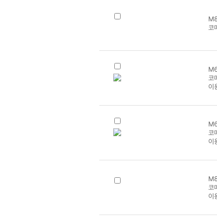
M8
코
M6
코메
이
M6
코
이
M8
코메
이