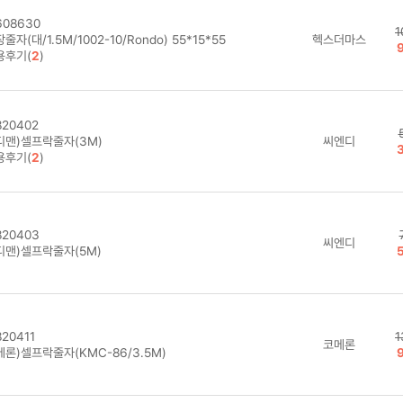
08630
1
줄자(대/1.5M/1002-10/Rondo) 55*15*55
헥스더마스
용후기(
2
)
20402
디맨)셀프락줄자(3M)
씨엔디
용후기(
2
)
20403
씨엔디
디맨)셀프락줄자(5M)
20411
1
코메론
론)셀프락줄자(KMC-86/3.5M)