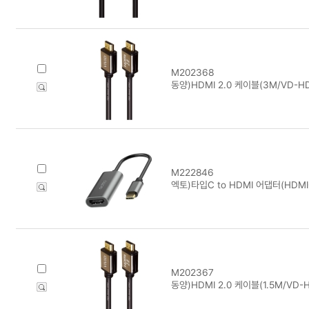
M202368
동양)HDMI 2.0 케이블(3M/VD-HD
M222846
엑토)타입C to HDMI 어댑터(HDMI-
M202367
동양)HDMI 2.0 케이블(1.5M/VD-H