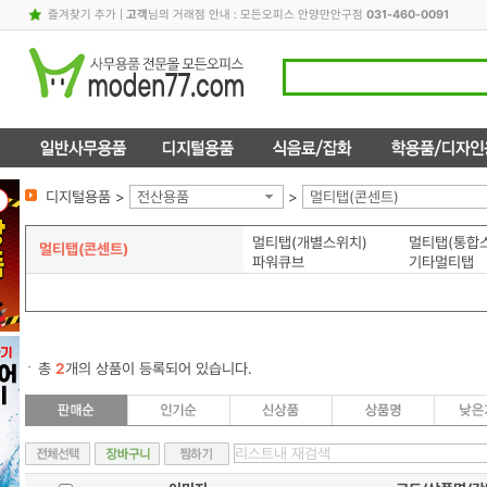
즐겨찾기 추가
|
고객
님의 거래점 안내 : 모든오피스 안양만안구점
031-460-0091
디지털용품 >
전산용품
>
멀티탭(콘센트)
멀티탭(개별스위치)
멀티탭(통합
멀티탭(콘센트)
파워큐브
기타멀티탭
총
2
개의 상품이 등록되어 있습니다.