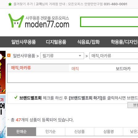
즐겨찾기 추가
|
고객
님의 거래점 안내 : 모든오피스 안양만안구점
031-460-0091
일반사무용품 >
필기류
>
매직,마카류
매직,마카류
매직
보드마카
브랜드별조회
체크를 하신 후
[브랜드별조회 하기]
를 클릭하시면 브랜드
총
47
개의 상품이 등록되어 있습니다.