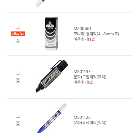
M506551
모나미)병매직(4~8mm/흑)
이용후기(
12
)
M501167
문화)오일매직(흑색)
이용후기(
2
)
M501165
문화)유성매직(청색)