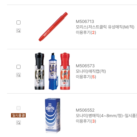
M506713
모리스)저스트클릭 유성매직(M/적)
이용후기(
2
)
M506573
모나미)매직캡(적)
이용후기(
5
)
M506552
모나미)병매직(4~8mm/청)-일시품
이용후기(
3
)