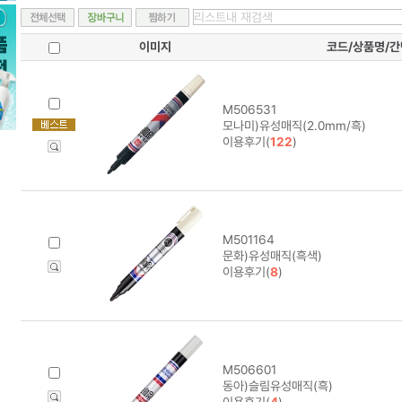
이미지
코드/상품명/
M506531
모나미)유성매직(2.0mm/흑)
이용후기(
122
)
M501164
문화)유성매직(흑색)
이용후기(
8
)
M506601
동아)슬림유성매직(흑)
이용후기(
4
)