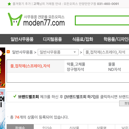
즐겨찾기 추가
|
고객
님의 거래점 안내 : 모든오피스 안양만안구점
031-460-0091
일반사무용품 >
일반사무용품
>
풀,접착제(스프레이),자석
딱풀,고체풀
물풀
풀,접착제(스프레이),자석
장구형자석
ND자석
브랜드별조회
체크를 하신 후
[브랜드별조회 하기]
를 클릭하시면 브랜드
총
74
개의 상품이 등록되어 있습니다.