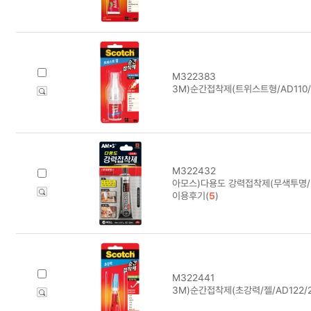
M322383
3M)순간접착제(트위스트형/AD110/1
M322432
아모스)다용도 강력접착제(무색투명/3
이용후기(
5
)
M322441
3M)순간접착제(초강력/젤/AD122/2