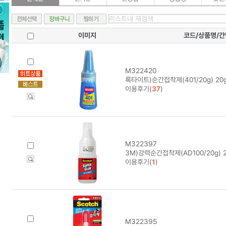
이미지
코드/상품명/
M322420
록타이트)순간접착제(401/20g) 20
이용후기(
37
)
M322397
3M)강력순간접착제(AD100/20g) 
이용후기(
1
)
M322395