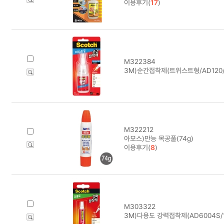
이용후기(
17
)
M322384
3M)순간접착제(트위스트형/AD120/
M322212
아모스)만능 목공풀(74g)
이용후기(
8
)
M303322
3M)다용도 강력접착제(AD6004S/1