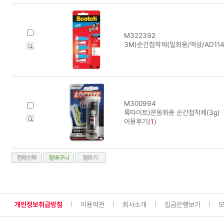
M322392
3M)순간접착제(일회용/액상/AD114/
M300994
록타이트)운동화용 순간접착제(3g)
이용후기(
1
)
개인정보취급방침
이용약관
회사소개
입금은행보기