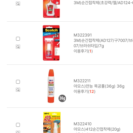
3M)순간접착제(초강력/젤/AD124-G
M322391
3M)순간접착제(AD127/구7007/브
07/브러쉬타입/7g
이용후기(
1
)
M322211
아모스)만능 목공풀(36g) 36g
이용후기(
12
)
M322410
아모스)412순간접착제(20g)