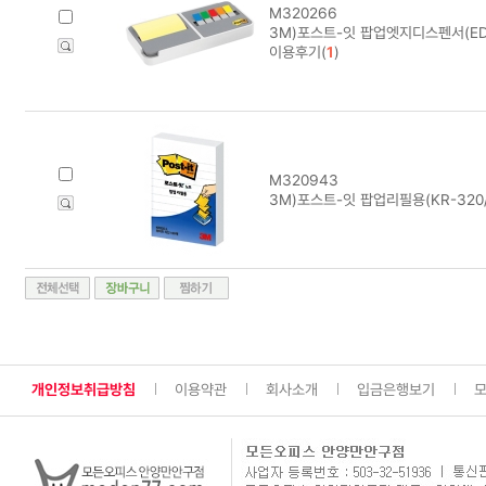
M320266
3M)포스트-잇 팝업엣지디스펜서(ED-
이용후기(
1
)
M320943
3M)포스트-잇 팝업리필용(KR-32
개인정보취급방침
이용약관
회사소개
입금은행보기