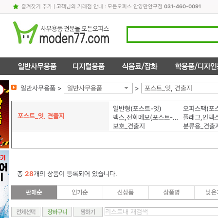
즐겨찾기 추가
|
고객
님의 거래점 안내 : 모든오피스 안양만안구점
031-460-0091
일반사무용품 >
일반사무용품
>
포스트_잇, 견출지
일반형(포스트-잇)
오피스팩(포스
포스트_잇, 견출지
팩스,전화메모(포스트-잇)
보호_견출지
분류용_견출
총
28
개의 상품이 등록되어 있습니다.