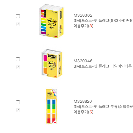
M328362
3M)포스트-잇 플래그(683-9KP-1
이용후기(
3
)
M320946
3M)포스트-잇 플래그 파일바인더용 알
M328820
3M)포스트-잇 플래그 분류용(필름/68
이용후기(
5
)