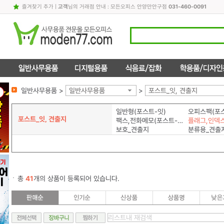
즐겨찾기 추가
|
고객
님의 거래점 안내 : 모든오피스 안양만안구점
031-460-0091
일반사무용품 >
일반사무용품
>
포스트_잇, 견출지
일반형(포스트-잇)
오피스팩(포스
포스트_잇, 견출지
팩스,전화메모(포스트-잇)
보호_견출지
분류용_견출
총
41
개의 상품이 등록되어 있습니다.