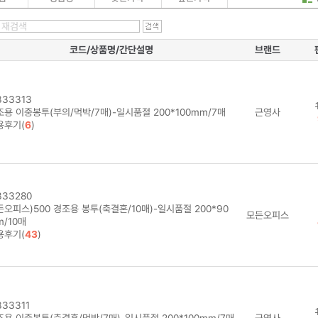
코드/상품명/간단설명
브랜드
33313
조용 이중봉투(부의/먹박/7매)-일시품절 200*100mm/7매
근영사
용후기(
6
)
33280
오피스)500 경조용 봉투(축결혼/10매)-일시품절 200*90
모든오피스
/10매
용후기(
43
)
33311
조용 이중봉투(축결혼/먹박/7매)-일시품절 200*100mm/7매
근영사