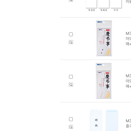
이
M3
아
매
M3
아
매
M3
흥국