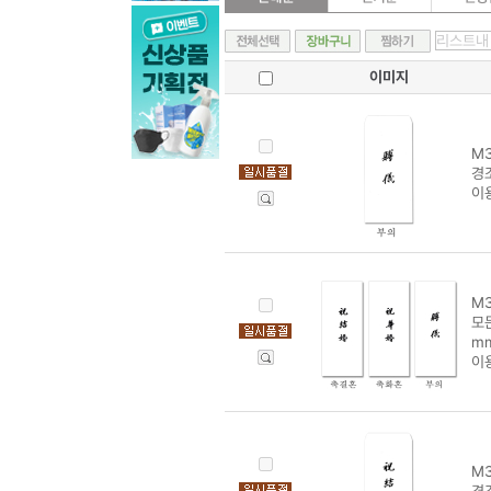
이미지
M3
경
이
M3
모든
mm
이
M3
경