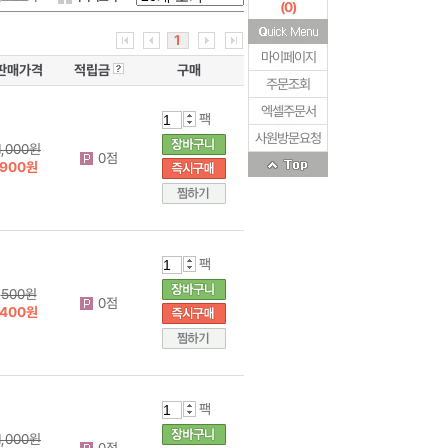
(
0
)
1
마이페이지
판매가격
적립금
구매
주문조회
엑셀주문서
팩
사원방문요청
1,000원
0점
900원
팩
500원
0점
400원
팩
1,000원
0점