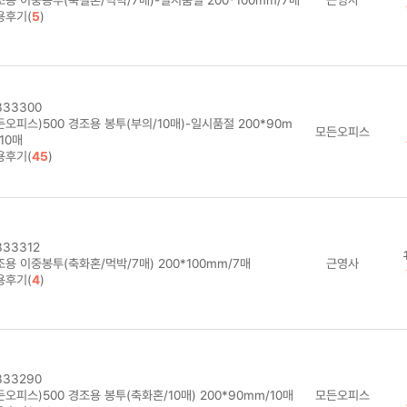
용후기(
5
)
33300
오피스)500 경조용 봉투(부의/10매)-일시품절 200*90m
모든오피스
10매
용후기(
45
)
33312
용 이중봉투(축화혼/먹박/7매) 200*100mm/7매
근영사
용후기(
4
)
33290
오피스)500 경조용 봉투(축화혼/10매) 200*90mm/10매
모든오피스