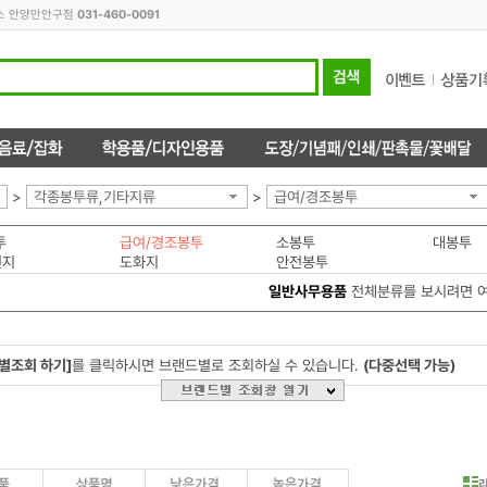
피스 안양만안구점
031-460-0091
>
각종봉투류,기타지류
>
급여/경조봉투
투
급여/경조봉투
소봉투
대봉투
전지
도화지
안전봉투
일반사무용품
전체분류를 보시려면 
별조회 하기]
를 클릭하시면 브랜드별로 조회하실 수 있습니다.
(다중선택 가능)