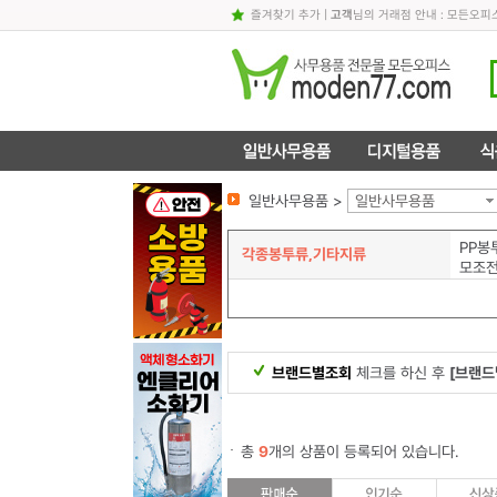
즐겨찾기 추가
|
고객
님의 거래점 안내 : 모든오
일반사무용품 >
일반사무용품
PP봉
각종봉투류,기타지류
모조
브랜드별조회
체크를 하신 후
[브랜드
총
9
개의 상품이 등록되어 있습니다.