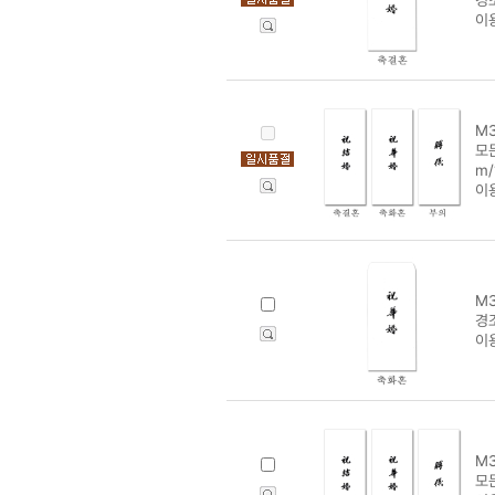
이
M3
모든
m/
이
M3
경조
이
M3
모든