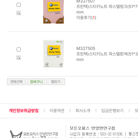
M327507
프린텍)스티키노트 파스텔핑크(51*76/
mm
이용후기(
1
)
M327505
프린텍)스티키노트 파스텔흰색(51*38/
mm
개인정보취급방침
이용약관
회사소개
입금은행보기