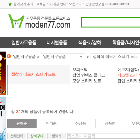
즐겨찾기 추가
|
고객
님의 거래점 안내 : 모든오피스 안양만안구점
031-460-0091
일반사무용품 >
일반사무용품
>
접착식 메모지,스티키 노트
오피스팩
메모지(접착/
접착식 메모지,스티키 노트
팝업 인덱스 플래그
파스텔 스티
모양 스티키 노트
팝업 스티키 
총
31
개의 상품이 등록되어 있습니다.