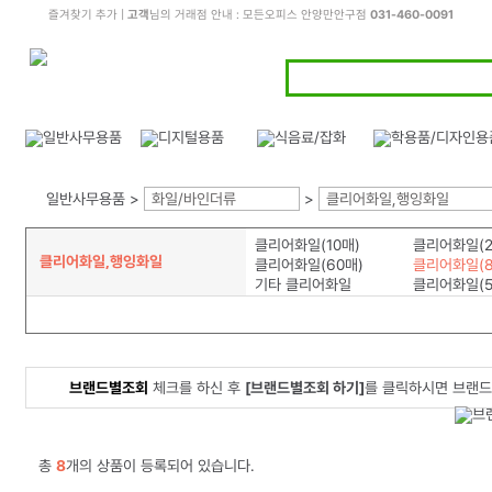
즐겨찾기 추가
|
고객
님의 거래점 안내 : 모든오피스 안양만안구점
031-460-0091
일반사무용품 >
화일/바인더류
>
클리어화일,행잉화일
클리어화일(10매)
클리어화일(2
클리어화일,행잉화일
클리어화일(60매)
클리어화일(8
기타 클리어화일
클리어화일(5
브랜드별조회
체크를 하신 후
[브랜드별조회 하기]
를 클릭하시면 브랜드
총
8
개의 상품이 등록되어 있습니다.