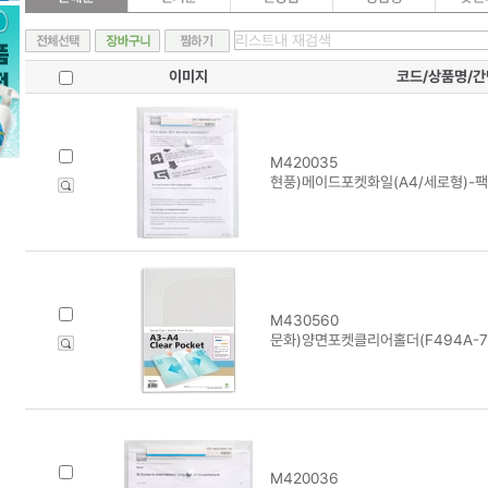
이미지
코드/상품명/
M420035
현풍)메이드포켓화일(A4/세로형)-팩
M430560
문화)양면포켓클리어홀더(F494A-7
M420036