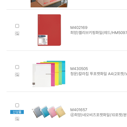
M402169
희망)멜리브키핑화일(레드/HM5097/A
M430505
청운)칼라칩 투포켓화일 A4(2포켓/
M401657
ⓓ희망)네오비즈포켓화일(10포켓/분