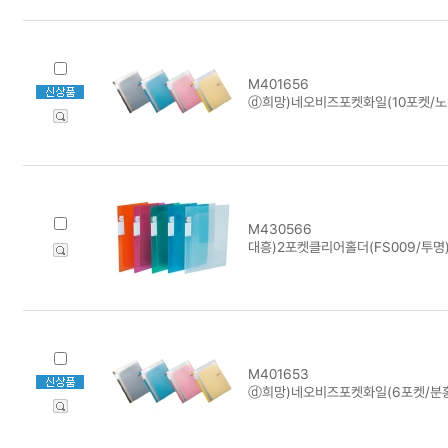
M401656
ⓓ희망)네오비즈포켓화일(10포켓/노
M430566
대흥)2포켓클리어홀더(FS009/투명) 
M401653
ⓓ희망)네오비즈포켓화일(6포켓/분홍