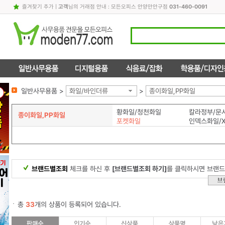
즐겨찾기 추가
|
고객
님의 거래점 안내 : 모든오피스 안양만안구점
031-460-0091
일반사무용품 >
화일/바인더류
>
종이화일,PP화일
황화일/청천화일
종이화일,PP화일
포켓화일
인덱스화일/
브랜드별조회
체크를 하신 후
[브랜드별조회 하기]
를 클릭하시면 브랜드
총
33
개의 상품이 등록되어 있습니다.