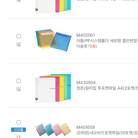
M402061
아톰)PP시스템홀더 세로형 짧은변철 A
이용후기(
5
)
M430504
청운)칼라칩 투포켓화일 A4(2포켓/
M401659
ⓓ희망)네오비즈포켓화일(10포켓/검