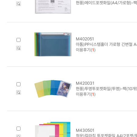
현풍)메이드포켓화일(A4/가로형)-팩
M402051
아톰)PP시스템홀더 가로형 긴변철 A4
이용후기(
1
)
M420031
현풍)투명투포켓화일(투명)-팩(10개
이용후기(
1
)
M430501
청운)칼라칩 투포켓화일 A4(2포켓/