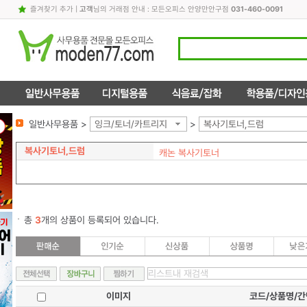
즐겨찾기 추가
|
고객
님의 거래점 안내 : 모든오피스 안양만안구점
031-460-0091
일반사무용품 >
잉크/토너/카트리지
>
복사기토너,드럼
복사기토너,드럼
캐논 복사기토너
총
3
개의 상품이 등록되어 있습니다.
이미지
코드/상품명/