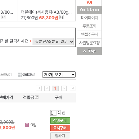
(
0
)
0매*5권)
더블에이)복사용지(A3/80g/500매*5권)
원
77,600원
68,300원
마이페이지
주문조회
엑셀주문서
여기를 클릭하세요
사원방문요청
리스트보기
이미지보기
1
판매가격
적립금
구매
권
2,000원
0점
6,800원