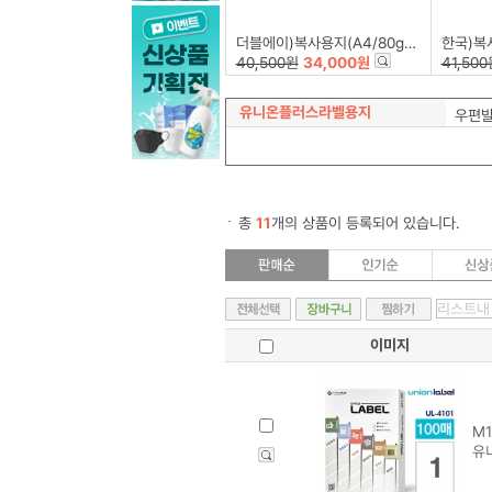
더블에이)복사용지(A4/80g/500매*5권)
한국)복사용지-
40,500원
34,000원
41,500
유니온플러스라벨용지
우편
총
11
개의 상품이 등록되어 있습니다.
이미지
M1
유니