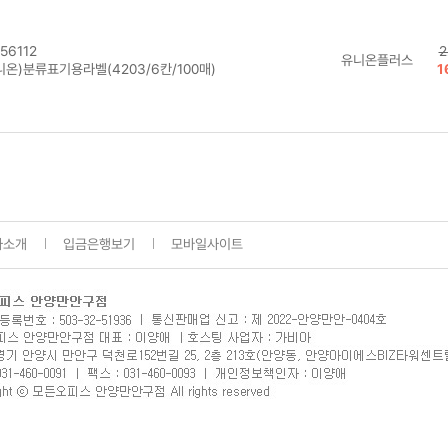
56112
2
유니온플러스
니온)분류표기용라벨(4203/6칸/100매)
1
사소개
입금은행보기
모바일사이트