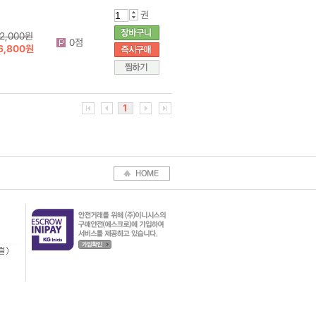
권
2,000원
0점
6,800원
1