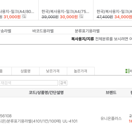
밀크(A4/80g/500매*5권)
한국)복사용지-밀크(A4/75g/500매*5권)
한국)복사용지-밀크(A3/80g/25
원
31,000원
39,000원
30,000원
47,400원
34,000
발송라벨
바코드용라벨
분류표기용라벨
복사용지/지류
전체분류를 보시려면 
코드/상품명/간단설명
브랜드
56108
2
유니온플러스
온)분류표기용라벨(4101/1칸/100매) UL-4101
1