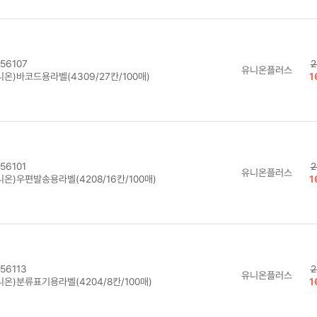
56107
2
유니온플러스
온)바코드용라벨(4309/27칸/100매)
1
56101
2
유니온플러스
온)우편발송용라벨(4208/16칸/100매)
1
56113
2
유니온플러스
니온)분류표기용라벨(4204/8칸/100매)
1