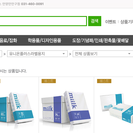
피스 안양만안구점
031-460-0091
>
유니온플러스라벨용지
>
전체 상품보기
시는 상품입니다.