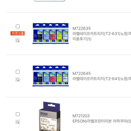
M722635
라벨테이프카트리지(TZ-631)노랑/
이용후기(
1
)
M722645
라벨테이프카트리지(TZ-641)노랑/
M721203
EPSON)라벨프린터리본 리락쿠마(S