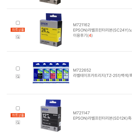
M721162
EPSON)라벨프린터리본(SC24Y)
이용후기(
4
)
M722652
라벨테이프카트리지(TZ-251)백색/
M721147
EPSON)라벨프린터리본(SD12K)