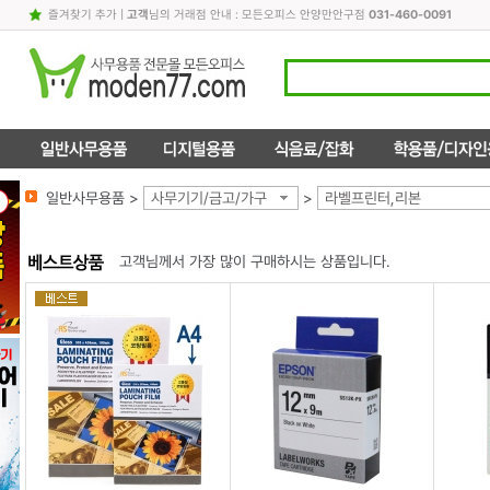
즐겨찾기 추가
|
고객
님의 거래점 안내 : 모든오피스 안양만안구점
031-460-0091
일반사무용품 >
사무기기/금고/가구
>
라벨프린터,리본
고객님께서 가장 많이 구매하시는 상품입니다.