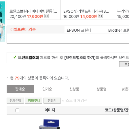
로얄소브린)라미네이팅필름(216*303)100mic-A4/100장
EPSON)라벨프린터리본(SS12K)백색/흑문자
누리안)계
20,400원
17,600원
16,000원
14,000원
15,00
라벨프린터,리본
EPSON 프린터
Brother 프
브랜드별조회
체크를 하신 후
[브랜드별조회 하기]
를 클릭하시면 브랜드
총
79
개의 상품이 등록되어 있습니다.
이미지
코드/상품명/