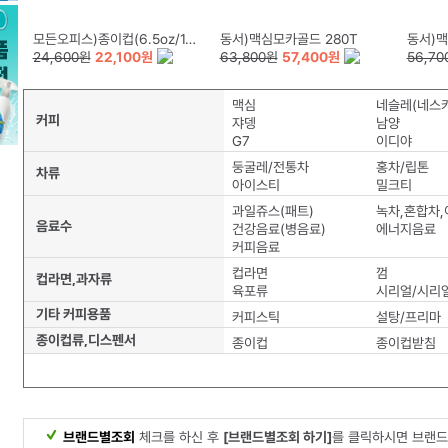
모든오피스)종이컵(6.5oz/1,000개/BOX)180g
동서)맥심모카골드 280T
동서)맥심 카누
24,600원
22,100원
63,800원
57,400원
56,70
맥심
네슬레(네스
커피
쟈뎅
남양
G7
이디야
둥굴레/전통차
홍차/립톤
차류
아이스티
밀크티
과일쥬스(패트)
녹차,혼합차
음료수
건강음료(병음료)
에너지음료
커피음료
컵라면
껌
컵라면,과자류
육포류
시리얼/시리
기타 커피용품
커피스틱
설탕/프리마
종이컵류,디스펜서
종이컵
종이컵받침
브랜드별조회
체크를 하신 후
[브랜드별조회 하기]
를 클릭하시면 브랜드