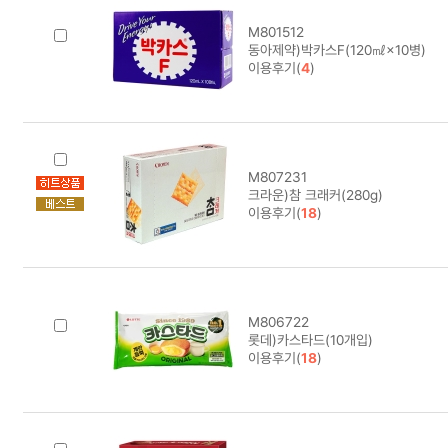
M801512
동아제약)박카스F(120㎖×10병)
이용후기(
4
)
M807231
크라운)참 크래커(280g)
이용후기(
18
)
M806722
롯데)카스타드(10개입)
이용후기(
18
)