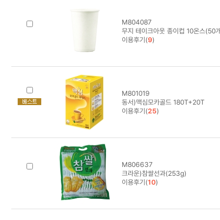
M804087
무지 테이크아웃 종이컵 10온스(50개/
이용후기(
9
)
M801019
동서)맥심모카골드 180T+20T
이용후기(
25
)
M806637
크라운)참쌀선과(253g)
이용후기(
10
)