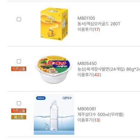
M801100
동서)맥심모카골드 280T
이용후기(
17
)
M805450
농심)육개장사발면(24개입) 86g*2
이용후기(
42
)
M806081
제주삼다수 500㎖(무라벨)
이용후기(
13
)