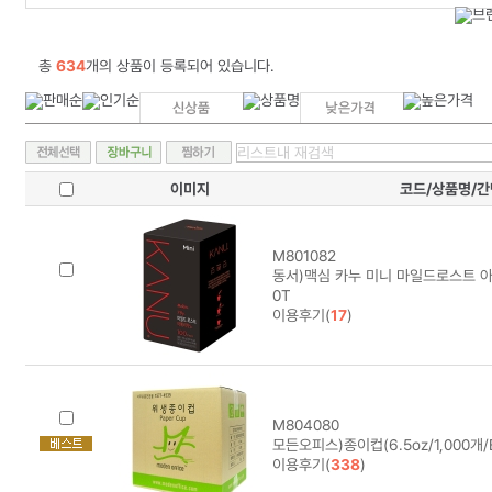
총
634
개의 상품이 등록되어 있습니다.
이미지
코드/상품명/
M801082
동서)맥심 카누 미니 마일드로스트 아메리
0T
이용후기(
17
)
M804080
모든오피스)종이컵(6.5oz/1,000개/BO
이용후기(
338
)