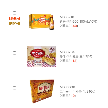
M805910
광동)비타500(100㎖x10병)
이용후기(
40
)
M806784
롯데)마가렛트(오리지널)
이용후기(
12
)
M806638
크라운)버터와플(대/316g)
이용후기(
9
)