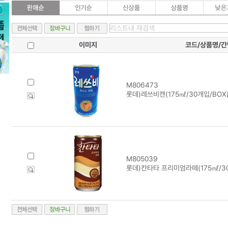
이미지
코드/상품명/
M806473
롯데)레쓰비캔(175㎖/30개입/BOX
M805039
롯데)칸타타 프리미엄라떼(175㎖/30