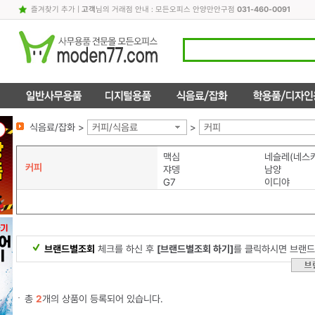
즐겨찾기 추가
|
고객
님의 거래점 안내 : 모든오피스 안양만안구점
031-460-0091
식음료/잡화 >
커피/식음료
>
커피
맥심
네슬레(네스
커피
쟈뎅
남양
G7
이디야
브랜드별조회
체크를 하신 후
[브랜드별조회 하기]
를 클릭하시면 브랜드
총
2
개의 상품이 등록되어 있습니다.