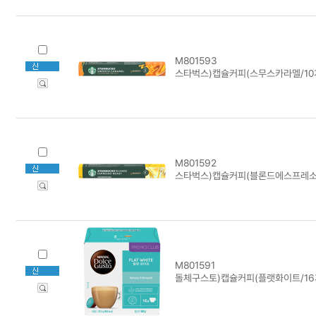
M801593
스타벅스)캡슐커피(스무스카라멜/10
M801592
스타벅스)캡슐커피(블론드에스프레소/
M801591
돌체구스토)캡슐커피(플랫화이트/16