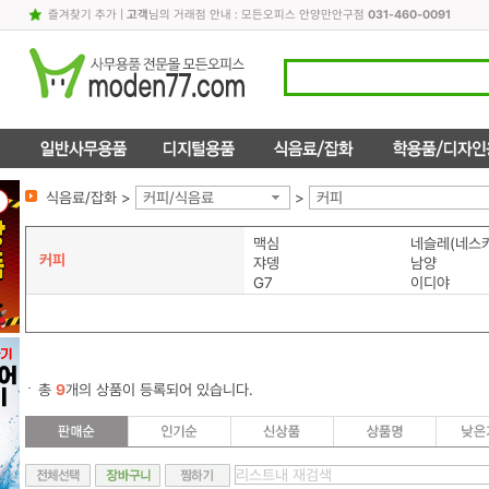
즐겨찾기 추가
|
고객
님의 거래점 안내 : 모든오피스 안양만안구점
031-460-0091
식음료/잡화 >
커피/식음료
>
커피
맥심
네슬레(네스
커피
쟈뎅
남양
G7
이디야
총
9
개의 상품이 등록되어 있습니다.