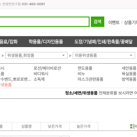
피스 안양만안구점
031-460-0091
>
위생용품,화장품
>
미용위생용품
워시
로션/베이비로션
면도용품
세안용품
소품
바디워시
비누
욕실용품
투명방수밴드,뽀로로밴드
소독제
마스크관련용품
방역용품
위생용품
청소/세면/위생용품
전체분류를 보시려면 