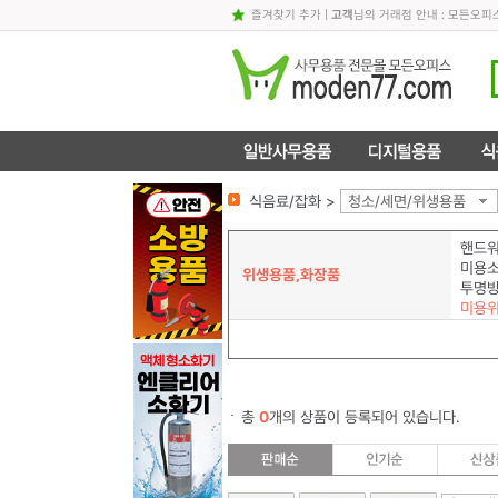
즐겨찾기 추가
|
고객
님의 거래점 안내 : 모든오
식음료/잡화 >
청소/세면/위생용품
핸드
미용
위생용품,화장품
미용
총
0
개의 상품이 등록되어 있습니다.