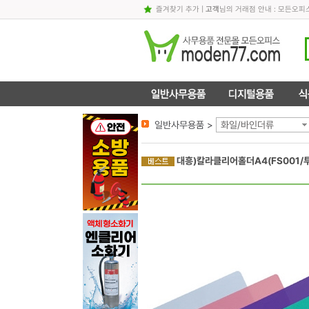
즐겨찾기 추가
|
고객
님의 거래점 안내 : 모든오
일반사무용품 >
화일/바인더류
대흥)칼라클리어홀더A4(FS001/투