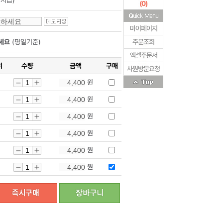
지급)
(
0
)
마이페이지
세요
(평일기준)
주문조회
엑셀주문서
위
수량
금액
구매
사원방문요청
원
원
원
원
원
원