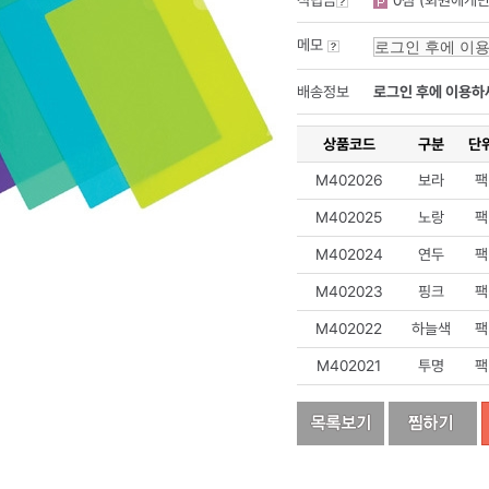
적립금
0점 (회원에게만
메모
배송정보
로그인 후에 이용하
상품코드
구분
단
M402026
보라
팩
M402025
노랑
팩
M402024
연두
팩
M402023
핑크
팩
M402022
하늘색
팩
M402021
투명
팩