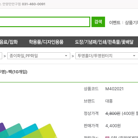
피스 안양만안구점
031-460-0091
>
종이화일,PP화일
>
투명홀더/투명원터치
명)-팩(10개입)
상품코드
M402021
브랜드
대흥
정상가격
4,800원
(400원 
판매가격
4,400원