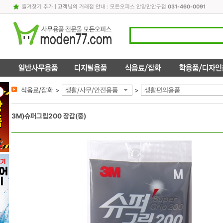
즐겨찾기 추가
|
고객
님의 거래점 안내 : 모든오피스 안양만안구점
031-460-0091
식음료/잡화 >
생활/사무/안전용품
>
생활편의용품
3M)슈퍼그립200 장갑(중)