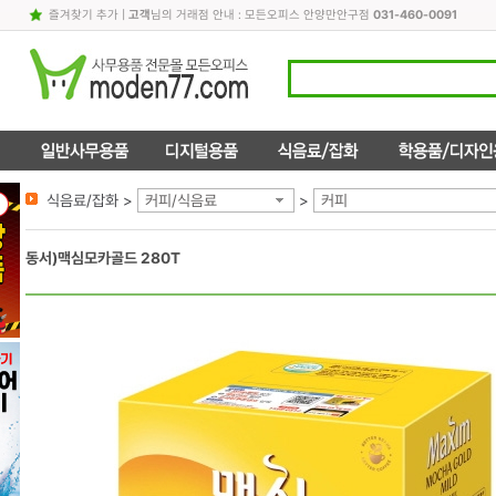
즐겨찾기 추가
|
고객
님의 거래점 안내 : 모든오피스 안양만안구점
031-460-0091
식음료/잡화 >
커피/식음료
>
커피
동서)맥심모카골드 280T