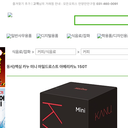
즐겨찾기 추가
|
고객
님의 거래점 안내 : 모든오피스 안양만안구점
031-460-0091
식음료/잡화 >
커피/식음료
>
커피
동서)맥심 카누 미니 마일드로스트 아메리카노 150T