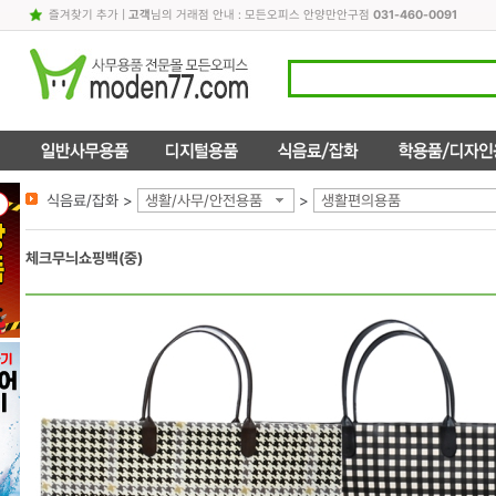
즐겨찾기 추가
|
고객
님의 거래점 안내 : 모든오피스 안양만안구점
031-460-0091
식음료/잡화 >
생활/사무/안전용품
>
생활편의용품
체크무늬쇼핑백(중)