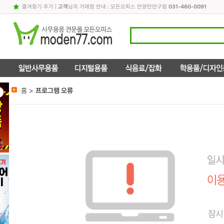
즐겨찾기 추가
|
고객
님의 거래점 안내 : 모든오피스 안양만안구점
031-460-0091
홈 >
프로그램 오류