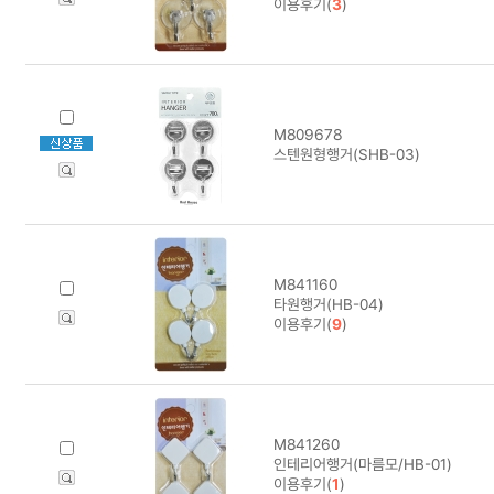
이용후기(
3
)
M809678
스텐원형행거(SHB-03)
M841160
타원행거(HB-04)
이용후기(
9
)
M841260
인테리어행거(마름모/HB-01)
이용후기(
1
)