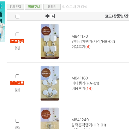
이미지
코드/상품명/
M841170
인테리어행거(사각/HB-02)
이용후기(
4
)
M841180
미니행거(HA-01)
이용후기(
14
)
M841240
강력흡착행거(HR-01)