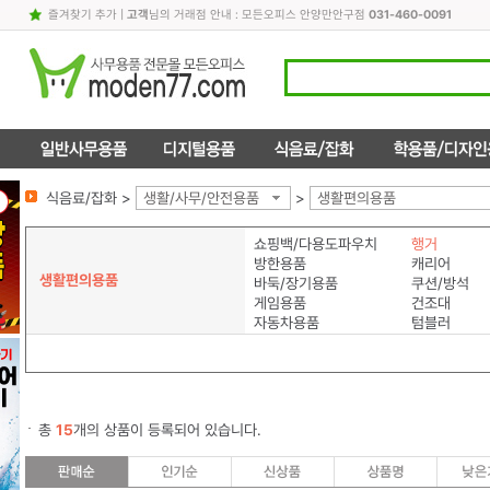
즐겨찾기 추가
|
고객
님의 거래점 안내 : 모든오피스 안양만안구점
031-460-0091
식음료/잡화 >
생활/사무/안전용품
>
생활편의용품
쇼핑백/다용도파우치
행거
방한용품
캐리어
생활편의용품
바둑/장기용품
쿠션/방석
게임용품
건조대
자동차용품
텀블러
총
15
개의 상품이 등록되어 있습니다.