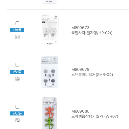
M809673
꾹핀사각(일자형/HP-02))
M809679
스텐롱미니행거(SHB-04)
M809680
도마뱀흡착행거(2P) (WH07)