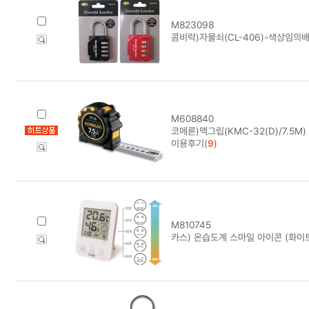
M823098
콤비락)자물쇠(CL-406)-색상임의배
M608840
코메론)맥그립(KMC-32(D)/7.5M)
이용후기(
9
)
M810745
카스) 온습도계 스마일 아이콘 (화이트