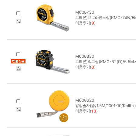
M608730
코메론)프로라인노랑(KMC-74N/5
이용후기(
9
)
M608830
코메론)맥그립(KMC-32(D)/5.5M
이용후기(
8
)
M608620
양장줄자(중/1.5M/1001-10/Rollfix
이용후기(
13
)