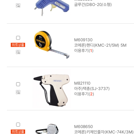
글루건(DBO-20/소형)
M609130
코메론)핸디(KMC-21/5M) 5M
이용후기(
1
)
M821110
아주)택총(SJ-3737)
이용후기(
2
)
M608650
코메론)키체인줄자(KMC-74K/3M)