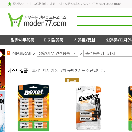
즐겨찾기 추가
|
고객
님의 거래점 안내 : 모든오피스 안양만안구점
031-460-0091
식음료/잡화 >
생활/사무/안전용품
>
측정용품,잠금장치
고객님께서 가장 많이 구매하시는 상품입니다.