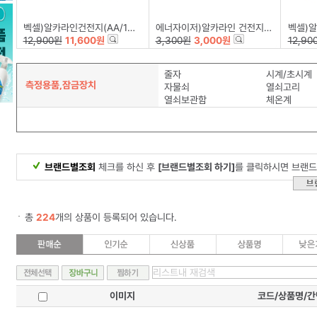
벡셀)알카라인건전지(AA/12+4)
에너자이저)알카라인 건전지(PRIMARY/AA/B2)
벡셀)알카
12,900원
11,600원
3,300원
3,000원
12,90
줄자
시계/초시계
측정용품,잠금장치
자물쇠
열쇠고리
열쇠보관함
체온계
브랜드별조회
체크를 하신 후
[브랜드별조회 하기]
를 클릭하시면 브랜드
총
224
개의 상품이 등록되어 있습니다.
이미지
코드/상품명/