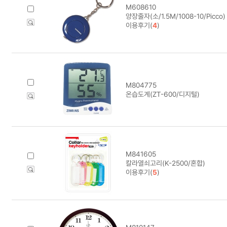
M608610
양장줄자(소/1.5M/1008-10/Picco)
이용후기(
4
)
M804775
온습도계(ZT-600/디지털)
M841605
칼라열쇠고리(K-2500/혼합)
이용후기(
5
)