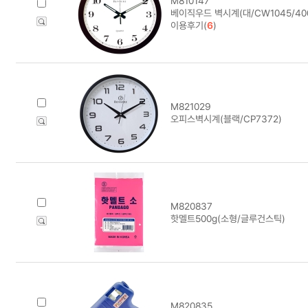
M810147
베이직우드 벽시계(대/CW1045/400
이용후기(
6
)
M821029
오피스벽시계(블랙/CP7372)
M820837
핫멜트500g(소형/글루건스틱)
M820835