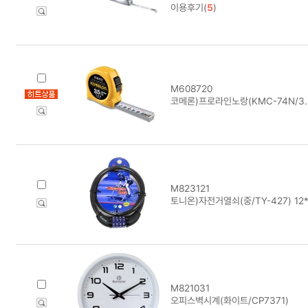
이용후기(
5
)
M608720
코메론)프로라인노랑(KMC-74N/3.
M823121
토니온)자전거열쇠(중/TY-427) 12
M821031
오피스벽시계(화이트/CP7371)