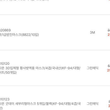
20869
3
3M
)1급방진마스크(8822/10입)
2
10120
5
나온 3D입체형 황사방역용 마스크/4겹/국내산(KF-94/대형/
그린메딕
2
이트/50개입)
10123
나온 굿데이 새부리형마스크 5개입/블랙(KF-94/대형/4겹/국
그린메딕
산)