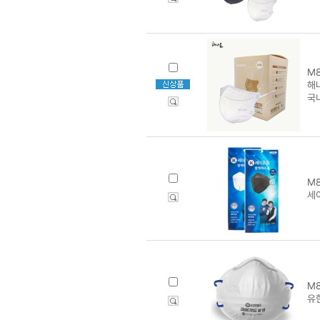
M8
해
국
M8
세
M8
유