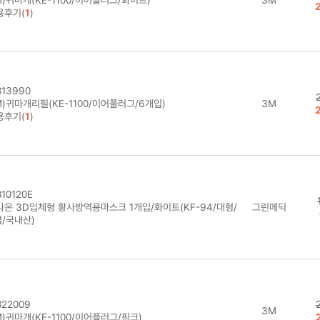
용후기(
1
)
13990
M)귀마개리필(KE-1100/이어플러그/6개입)
3M
용후기(
1
)
10120E
나온 3D입체형 황사방역용마스크 1개입/화이트(KF-94/대형/
그린메딕
겹/국내산)
22009
3M
)귀마개(KE-1100/이어플러그/핑크)