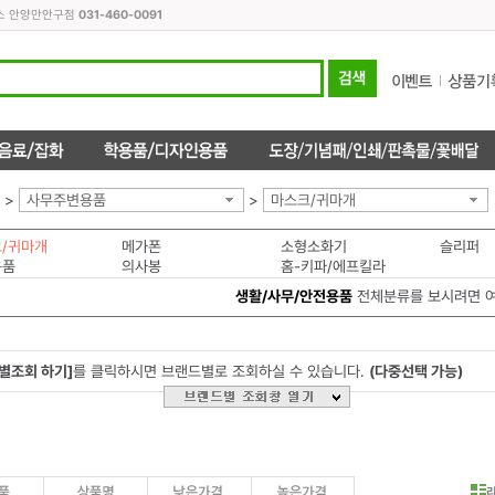
피스 안양만안구점
031-460-0091
>
사무주변용품
>
마스크/귀마개
/귀마개
메가폰
소형소화기
슬리퍼
용품
의사봉
홈-키파/에프킬라
생활/사무/안전용품
전체분류를 보시려면 
별조회 하기]
를 클릭하시면 브랜드별로 조회하실 수 있습니다.
(다중선택 가능)