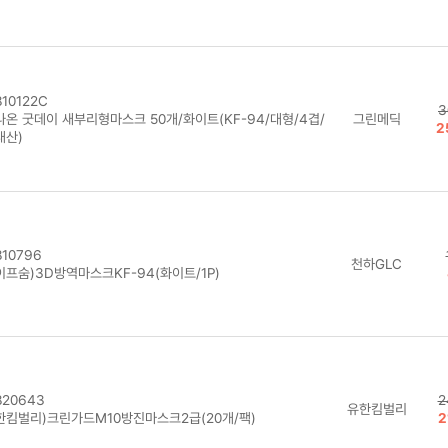
10122C
3
나온 굿데이 새부리형마스크 50개/화이트(KF-94/대형/4겹/
그린메딕
2
내산)
10796
천하GLC
이프숨)3D방역마스크KF-94(화이트/1P)
20643
2
유한킴벌리
한킴벌리)크린가드M10방진마스크2급(20개/팩)
2