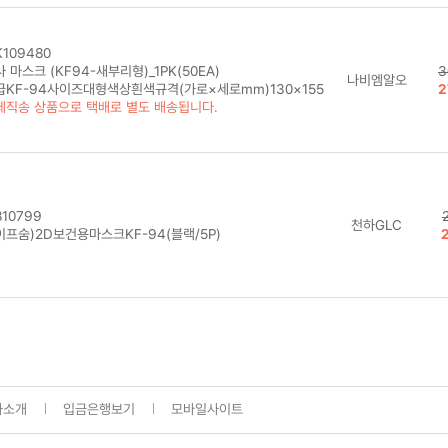
109480
 마스크 (KF94-새부리형)_1PK(50EA)
3
나비엠알오
급KF-94사이즈대형색상흰색규격(가로×세로mm)130×155
2
체직송 상품으로 택배로 별도 배송됩니다.
10799
천하GLC
이프숨)2D보건용마스크KF-94(블랙/5P)
사소개
입금은행보기
모바일사이트