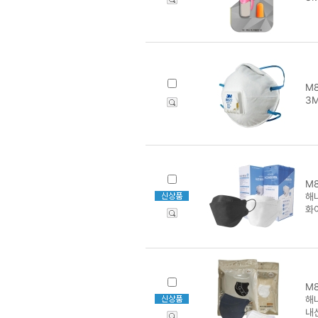
M8
3M
M8
해
화
M8
해
내