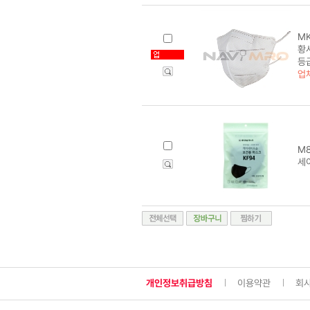
MK
황사
등
업
M8
세
개인정보취급방침
이용약관
회