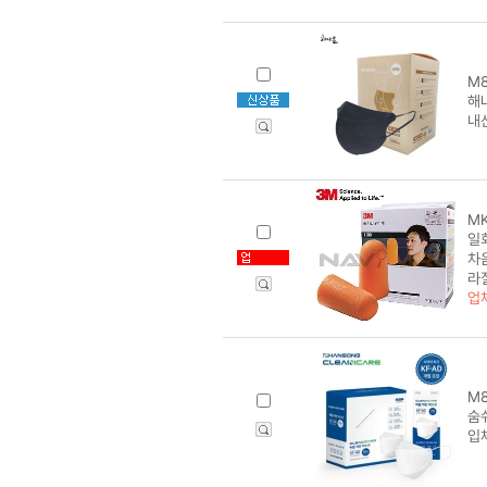
M8
해
내
MK
일회
차
라
업
M8
숨
입