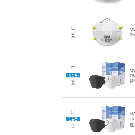
M8
3M
M8
해
블랙
M8
해
겹