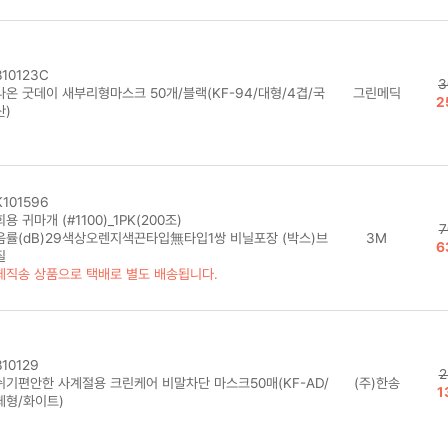
10123C
3
나온 굿데이 새부리형마스크 50개/블랙(KF-94/대형/4겹/국
그린메딕
2
산)
101596
용 귀마개 (#1100)_1PK(200조)
7
음률(dB)29색상오렌지색끈타입無타입1쌍 비닐포장 (박스)브
3M
6
질
체직송 상품으로 택배로 별도 배송됩니다.
10129
2
쉬기편안한 사계절용 크린케어 비말차단 마스크50매(KF-AD/
(주)한송
1
체형/화이트)