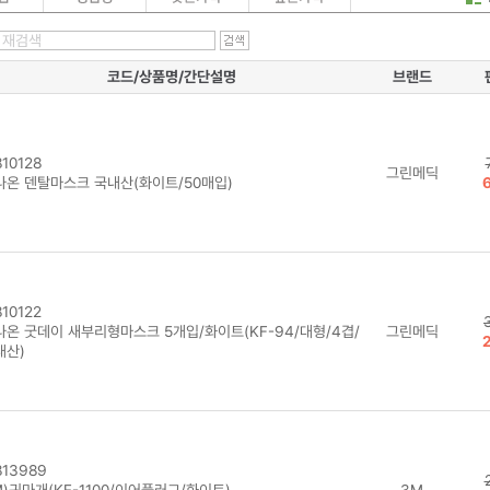
코드/상품명/간단설명
브랜드
10128
그린메딕
나온 덴탈마스크 국내산(화이트/50매입)
10122
나온 굿데이 새부리형마스크 5개입/화이트(KF-94/대형/4겹/
그린메딕
내산)
13989
)귀마개(KE-1100/이어플러그/화이트)
3M