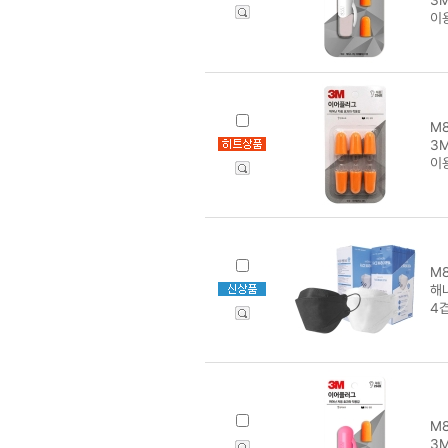
이
M8
3
이
M8
해
4
M8
3M