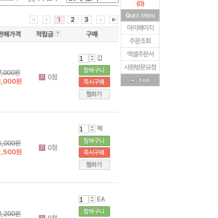
(
0
)
1
2
3
마이페이지
판매가격
적립금
구매
주문조회
엑셀주문서
갑
사원방문요청
7,000원
0점
6,000원
팩
3,000원
0점
2,500원
EA
2,200원
0점