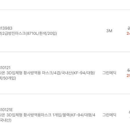
13983
2
3M
)2급방진마스크(8710L/흰색/20입)
2
10121
5
나온 3D입체형 황사방역용 마스크/4겹/국내산(KF-94/대형/
그린메딕
2
/50개입)
10121E
나온 3D입체형 황사방역용마스크 1개입/블랙(KF-94/대형/4
그린메딕
/국내산)