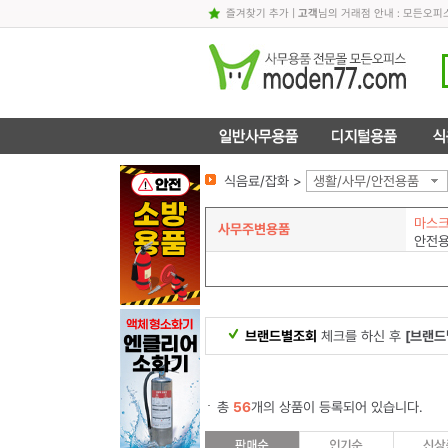
즐겨찾기 추가
|
고객
님의 거래점 안내 : 모든오
식음료/잡화 >
생활/사무/안전용품
마스크
사무주변용품
안전
브랜드별조회
체크를 하신 후
[브랜드
총
56
개의 상품이 등록되어 있습니다.