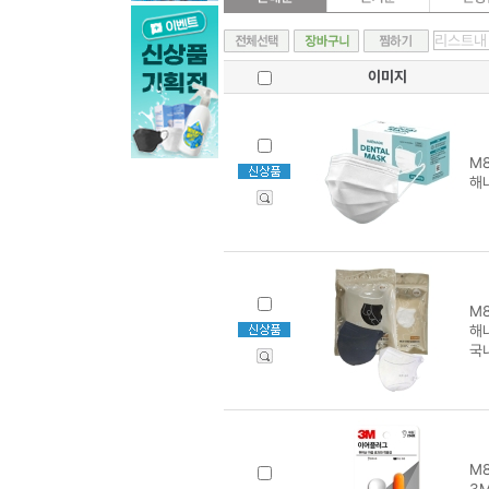
이미지
M8
해
M8
해
국
M8
3M