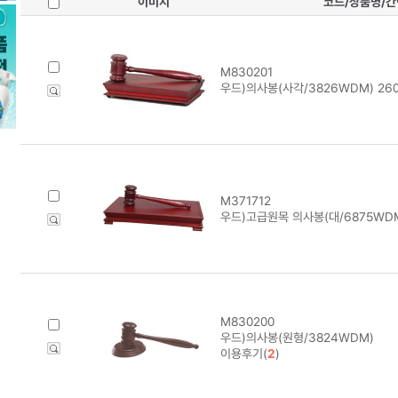
이미지
코드/상품명/
M830201
우드)의사봉(사각/3826WDM) 260
M371712
우드)고급원목 의사봉(대/6875WD
M830200
우드)의사봉(원형/3824WDM)
이용후기(
2
)