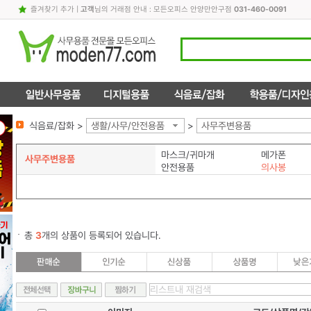
즐겨찾기 추가
|
고객
님의 거래점 안내 : 모든오피스 안양만안구점
031-460-0091
식음료/잡화 >
생활/사무/안전용품
>
사무주변용품
마스크/귀마개
메가폰
사무주변용품
안전용품
의사봉
총
3
개의 상품이 등록되어 있습니다.