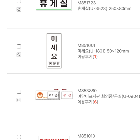
M851723
휴게실(U-3523) 250×80mm
M851601
미세요(U-1801) 50×120mm
이용후기(
1
)
M853880
여닫이표지판 회의중/공실(U-0904)
이용후기(
6
)
M851010