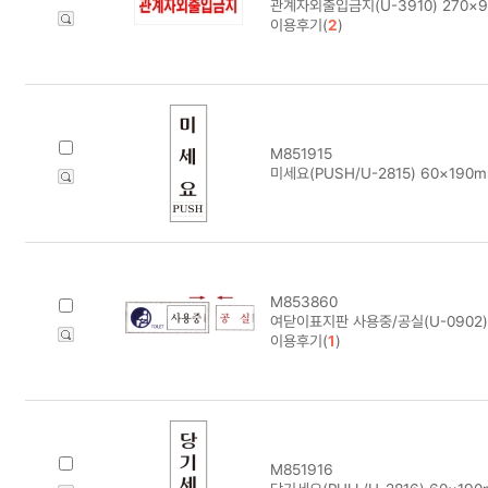
관계자외출입금지(U-3910) 270×
이용후기(
2
)
M851915
미세요(PUSH/U-2815) 60×190
M853860
여닫이표지판 사용중/공실(U-0902)
이용후기(
1
)
M851916