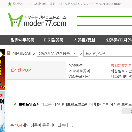
즐겨찾기 추가
|
고객
님의 거래점 안내 : 모든오피스 안양만안구점
031-460-0091
식음료/잡화 >
생활/사무/안전용품
>
표지판,POP
POP카드
출입문표지판
표지판,POP
POP세로꽂이
화장실표지판
업소용표지판
디스플레이P
브랜드별조회
체크를 하신 후
[브랜드별조회 하기]
를 클릭하시면 브랜드
총
104
개의 상품이 등록되어 있습니다.