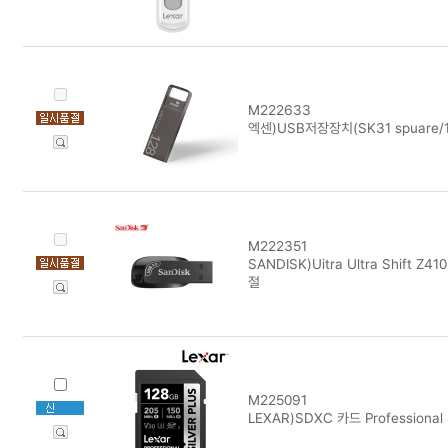
M222633
엑센)USB저장장치(SK31 spuare/
M222351
SANDISK)Uitra Ultra Shift Z
절
M225091
LEXAR)SDXC 카드 Professional 