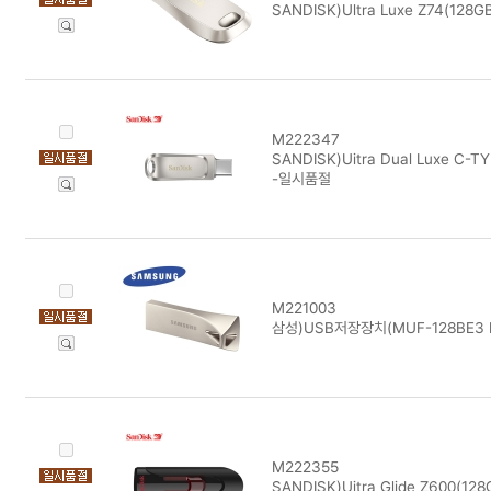
SANDISK)Ultra Luxe Z74(128
M222347
SANDISK)Uitra Dual Luxe C-T
-일시품절
M221003
삼성)USB저장장치(MUF-128BE3 
M222355
SANDISK)Uitra Glide Z600(1