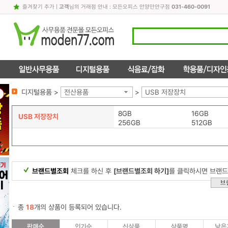
즐겨찾기 추가
|
고객
님의 거래점 안내 : 모든오피스 안양만안구점
031-460-0091
디지털용품 >
전산용품
>
USB 저장장치
8GB
16GB
USB 저장장치
256GB
512GB
브랜드별조회
체크를 하신 후
[브랜드별조회 하기]
를 클릭하시면 브랜드
총
18
개의 상품이 등록되어 있습니다.