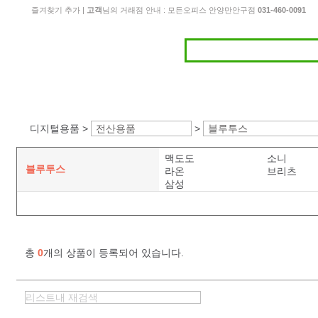
즐겨찾기 추가
|
고객
님의 거래점 안내 : 모든오피스 안양만안구점
031-460-0091
디지털용품 >
전산용품
>
블루투스
맥도도
소니
블루투스
라온
브리츠
삼성
총
0
개의 상품이 등록되어 있습니다.