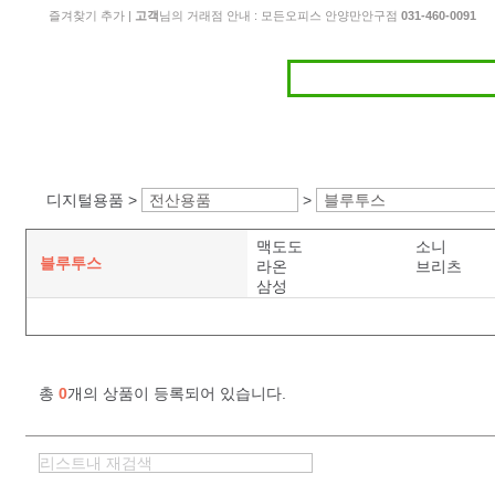
즐겨찾기 추가
|
고객
님의 거래점 안내 : 모든오피스 안양만안구점
031-460-0091
디지털용품 >
전산용품
>
블루투스
맥도도
소니
블루투스
라온
브리츠
삼성
총
0
개의 상품이 등록되어 있습니다.