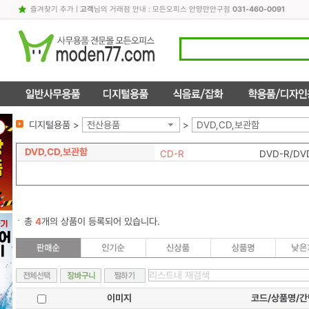
즐겨찾기 추가
|
고객
님의 거래점 안내 : 모든오피스 안양만안구점
031-460-0091
디지털용품 >
전산용품
>
DVD,CD,보관함
DVD,CD,보관함
CD-R
DVD-R/DV
총
4
개의 상품이 등록되어 있습니다.
이미지
코드/상품명/