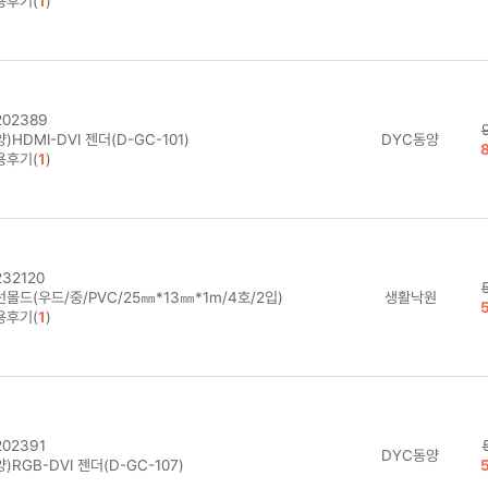
용후기(
1
)
02389
)HDMI-DVI 젠더(D-GC-101)
DYC동양
용후기(
1
)
32120
몰드(우드/중/PVC/25㎜*13㎜*1m/4호/2입)
생활낙원
용후기(
1
)
02391
DYC동양
)RGB-DVI 젠더(D-GC-107)