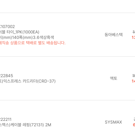
107002
블 타이_1PK(1000EA)
1
동아베스텍
이(mm)140폭(mm)3.6색상흑색
1
체직송 상품으로 택배로 별도 배송됩니다.
22845
1
엑토
토)익스프레스 카드리더(CRD-37)
1
22211
SYSMAX
맥스)케이블 레핑(72131) 2M