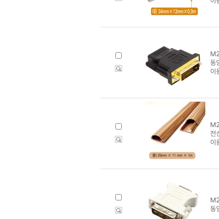
이
M2
동양
이
M2
전선
이
M2
동양