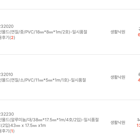
32020
선몰드(연질/중/PVC/18㎜*8㎜*1m/2호)-일시품절
생활낙원
용후기(
2
)
32010
생활낙원
몰드(연질/소/PVC/11㎜*5㎜*1m/1호)-일시품절
32230
선몰드(알루미늄/대/38㎜*17.5㎜*1m/4호/2입)-일시품절
1
생활낙원
(2입)43㎜ x 17.5㎜ x1m
1
용후기(
1
)