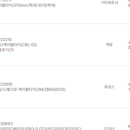
기타제조사
이블타이(270mm/특대/30개/백색)
22210
)케이블타이(CBL-02)
엑토
용후기(
7
)
22505
유삼스
삼스)벨크로 케이블타이(2M/ZB60ZD03)
20693
1
시)타입C베이직USB3.0 OTG카드리더(CR2013C)
COSY