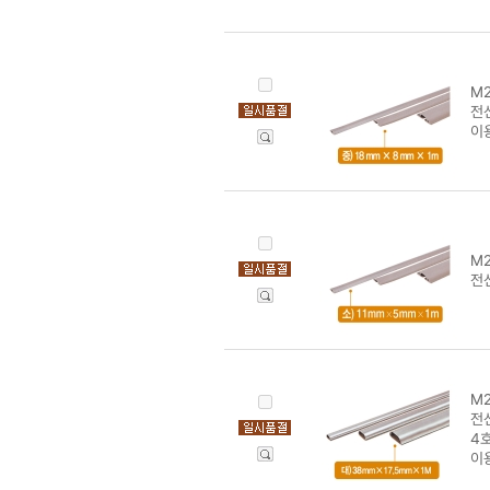
M2
전
이
M2
전선
M2
전
4호
이