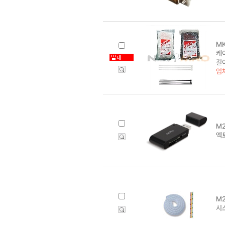
MK
케이
길
업
M2
엑
M2
시스