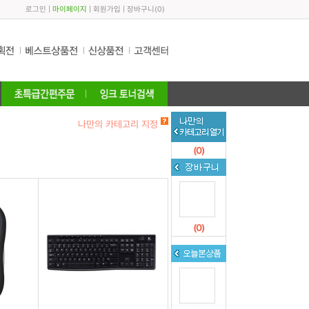
로그인
|
마이페이지
|
회원가입
|
장바구니
(
0
)
나만의 카테고리 지정
(
0
)
(
0
)