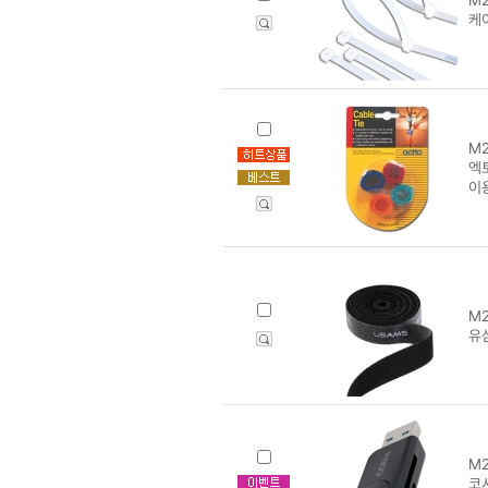
케
M2
엑토
이
M2
유
M2
코