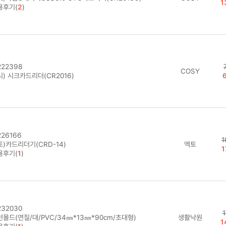
1
용후기(
2
)
22398
COSY
) 시크카드리더(CR2016)
26166
1
토)카드리더기(CRD-14)
엑토
1
용후기(
1
)
32030
1
선몰드(연질/대/PVC/34㎜*13㎜*90cm/초대형)
생활낙원
1