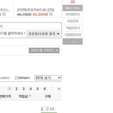
(
0
)
1/블랙)
로지텍)무선키보드(K-270)
원
46,700원
42,000원
마이페이지
주문조회
기
엑셀주문서
여기를 클릭하세요
사원방문요청
리스트보기
이미지보기
1
2
3
4
5
6
판매가격
적립금
구매
EA