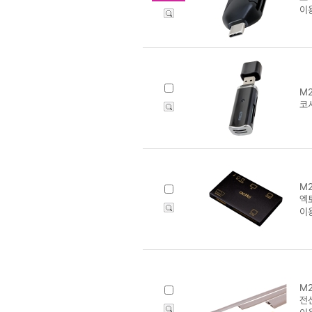
이
M2
코시
M2
엑
이
M2
전