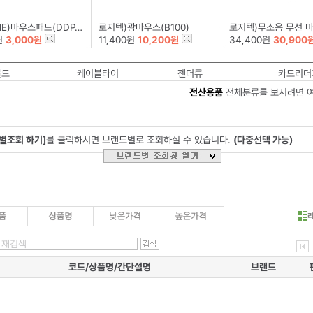
)마우스패드(DDP-002)
로지텍)광마우스(B100)
로지텍)무소음 무선 마우스(M22
원
3,000원
11,400원
10,200원
34,400원
30,900
몰드
케이블타이
젠더류
카드리더
전산용품
전체분류를 보시려면 
별조회 하기]
를 클릭하시면 브랜드별로 조회하실 수 있습니다.
(다중선택 가능)
코드/상품명/간단설명
브랜드