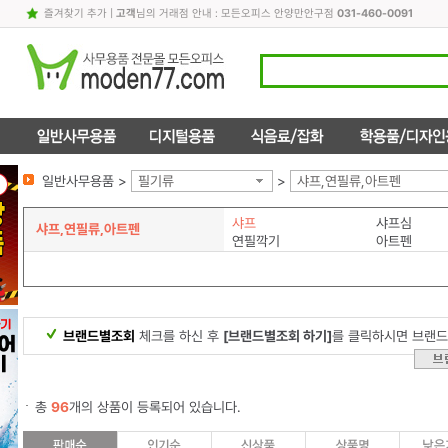
즐겨찾기 추가
|
고객
님의 거래점 안내 : 모든오피스 안양만안구점
031-460-0091
일반사무용품 >
필기류
>
샤프,연필류,아트펜
샤프
샤프심
샤프,연필류,아트펜
연필깍기
아트펜
브랜드별조회
체크를 하신 후
[브랜드별조회 하기]
를 클릭하시면 브랜드
총
96
개의 상품이 등록되어 있습니다.