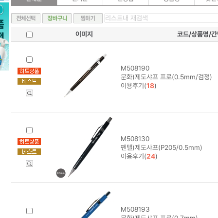
이미지
코드/상품명/
M508190
문화)제도샤프 프로(0.5mm/검정)
이용후기(
18
)
M508130
펜텔)제도샤프(P205/0.5mm)
이용후기(
24
)
M508193
문화)제도샤프 프로(0.7mm)