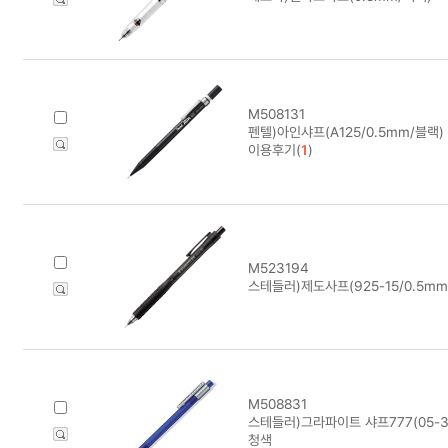
M508131
펜텔)아인샤프(A125/0.5mm/블랙)
이용후기(
1
)
M523194
스테들러)제도사프(925-15/0.5mm
M508831
스테들러)그라파이트 샤프777(05-3/
청색