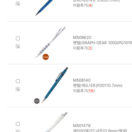
이용후기(
4
)
M508620
펜텔)GRAPH GEAR 1000(PG1015
이용후기(
2
)
M508140
펜텔)제도샤프(P207/0.7mm)
이용후기(
15
)
M501478
제브라)델가드샤프(0.5mm/백색)