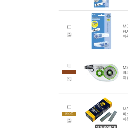
M3
PL
이
M3
바
이
M3
피
이