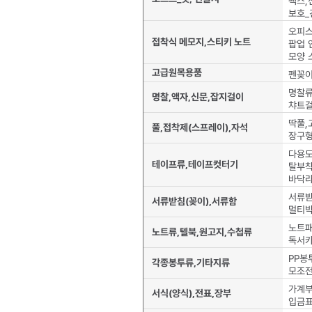
보호_
오피
접착식 메모지,스티키 노트
팝업 
모양 
고급원목용품
펜꽂이
명찰
명찰,액자,신문,잡지걸이
챠트걸
딱풀,
풀,접착제(스프레이),자석
장구
다용
테이프류,테이프컷터기
탈부
바닥
서류받
서류받침(꽂이),서류함
멀티
노트
노트류,텔북,원고지,수첩류
독서카
PP봉
각종봉투류,기타지류
모조
가계
서식(양식),전표,장부
입금