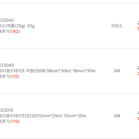
22040
스)딱풀(35g) 35g
아모스
용후기(
182
)
23040
)다용도테이프 리필(550R/18mm*30m) 18mm*30m
3M
용후기(
110
)
23010
)다용도테이프(522D/12mm*20m) 12mm*20m
3M
용후기(
170
)