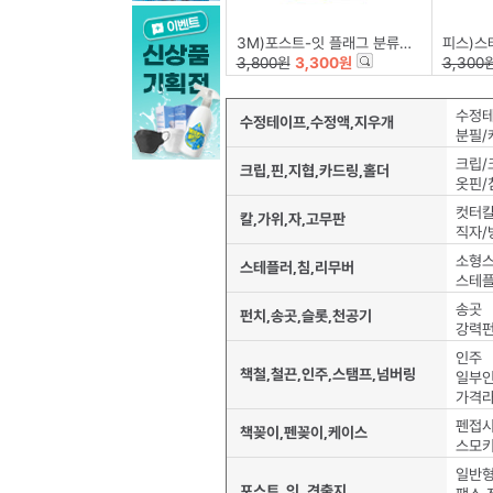
3M)포스트-잇 플래그 분류용(필름/683-5KP/44*12mm)
피스)스
3,800원
3,300원
3,300
수정
수정테이프,수정액,지우개
분필/
크립/
크립,핀,지협,카드링,홀더
옷핀/
컷터
칼,가위,자,고무판
직자/
소형
스테플러,침,리무버
스테
송곳
펀치,송곳,슬롯,천공기
강력펀
인주
책철,철끈,인주,스탬프,넘버링
일부
가격
펜접시
책꽂이,펜꽂이,케이스
스모
일반형
포스트_잇, 견출지