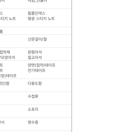
출지
네임_견출지
스
필름인덱스
스티키 노트
형광 스티키 노트
품
신문걸이/철
접착제
원형자석
/모양자석
칠교자석
프
양면(접착)테이프
프
전기테이프
충망)테이프
레인)함
다용도함
수첩류
소포지
산서
영수증