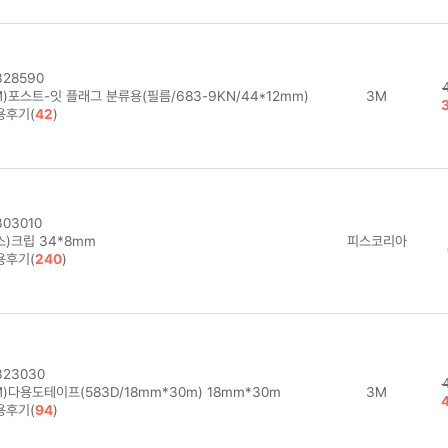
28590
)포스트-잇 플래그 분류용(필름/683-9KN/44*12mm)
3M
용후기(
42
)
03010
스)크립 34*8mm
피스코리아
용후기(
240
)
23030
)다용도테이프(583D/18mm*30m) 18mm*30m
3M
용후기(
94
)