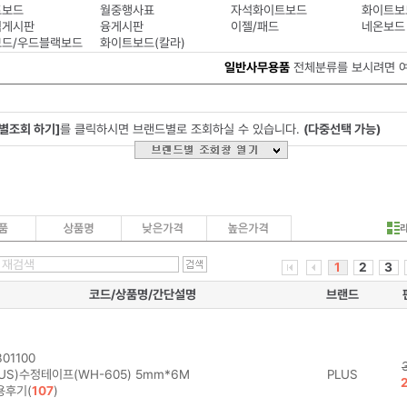
트보드
월중행사표
자석화이트보드
화이트보
식게시판
융게시판
이젤/패드
네온보드
드/우드블랙보드
화이트보드(칼라)
일반사무용품
전체분류를 보시려면 
별조회 하기]
를 클릭하시면 브랜드별로 조회하실 수 있습니다.
(다중선택 가능)
1
2
3
코드/상품명/간단설명
브랜드
01100
US)수정테이프(WH-605) 5mm*6M
PLUS
용후기(
107
)