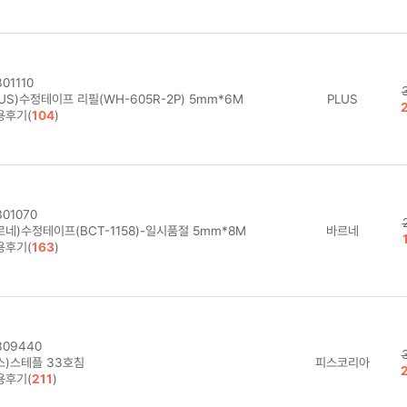
01110
US)수정테이프 리필(WH-605R-2P) 5mm*6M
PLUS
용후기(
104
)
01070
르네)수정테이프(BCT-1158)-일시품절 5mm*8M
바르네
용후기(
163
)
09440
스)스테플 33호침
피스코리아
용후기(
211
)