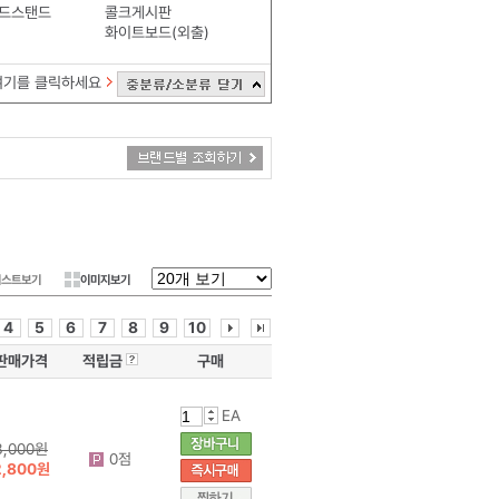
드스탠드
콜크게시판
화이트보드(외출)
여기를 클릭하세요
리스트보기
이미지보기
4
5
6
7
8
9
10
판매가격
적립금
구매
EA
3,000원
0점
2,800원