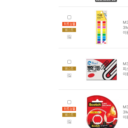
M3
3M
이
M3
피
이
M3
3M
이