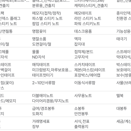
팩스,전화메모(포스트-잇)
플래그,인덱스탭(포스트-잇)
스터디메이트(3M)
일반_견
견출지
분류용_견출지
캐릭터스티커_견출지
스팩
메모지(접착/점착)
메모테이프
종이인덱
인덱스 플래그
파스텔 스티키 노트
라인 스티키 노트
친환경 
스티키 노트
팝업 스티키 노트
파워 스티키노트
/연필통
명함꽂이
데스크용품
기능성용
류
명찰소품
액자
태극기
이/철
도면걸이/철
잡지대
고체풀
물풀
접착제/본드
스프레이
형자석
ND자석
고무자석
막대자석
도테이프
매직테이프
스카치테이프
박스테이
착벽걸이
미끄럼방지,마루보호용패드
제본(마스킹)테이프
보호테이
라인테이프
테이프컷터기
포장박스/에어캡
보수(방
침(꽂이)
2~10단서류함
이동식서류함
사물(브
박스
패드
더블에이노트
사무용노트
텔북
드/메모지
다이어리겸용/무지노트
투
급여/경조봉투
소봉투
대봉투
전지
도화지
안전봉투
부
거래명세표
서식,전표
세금/계
표
장부
출력용지