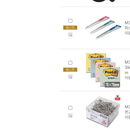
M3
피스
이
M3
3M
m
이
M3
판교
이