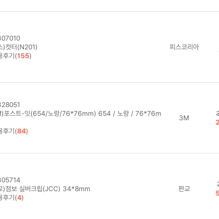
07010
)컷터(N201)
피스코리아
용후기(
155
)
28051
)포스트-잇(654/노랑/76*76mm) 654 / 노랑 / 76*76m
3M
용후기(
84
)
05714
)점보 실버크립(JCC) 34*8mm
판교
용후기(
4
)