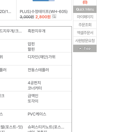
(
0
)
*20m)
PLUS)수정테이프(WH-605)
3,000원
2,800원
마이페이지
주문조회
화이트보드지우개/크리너
흑판지우개
엑셀주문서
사원방문요청
압핀
할핀
위
디자인(재단)가위
플러
전동스테플러
4공펀치
코너커터
잉크
금액인
또각이
스
PVC케이스
텔(포스트-잇)
슈퍼스티키노트(포스트-잇)