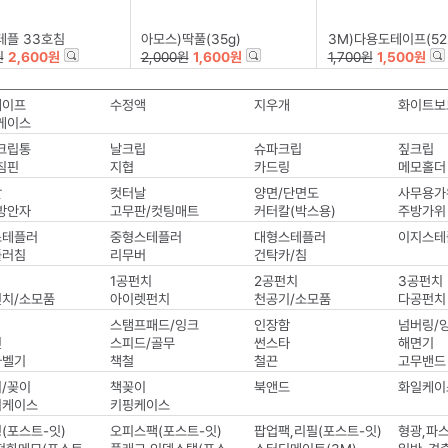
테플 33호침
아모스)딱풀(35g)
3M)다용도테이프(522D/12mm
원
2,600원
2,000원
1,600원
1,700원
1,500원
테이프
수정액
지우개
케이스
크립통
날크립
슈파크립
짚크립
침핀
지협
카드링
메모홀더
칼
컷터날
양면/단면도
사무용가
방안자
고무판/컷팅매트
커터칼(박스용)
주방가위
스테플러
중형스테플러
대형스테플러
이지스테
플러침
리무버
건탁카/침
1공펀치
2공펀치
3공펀치
치/소모품
아이렛펀치
천공기/소모품
다공펀치
스탬프패드/잉크
인장함
넘버링/
인
스피드/골무
썬스타
해면기
라벨기
책철
철끈
고무밴드
/꽂이
책꽂이
북앤드
화일케이
키케이스
키핑케이스
(포스트-잇)
오피스팩(포스트-잇)
팝업팩,리필(포스트-잇)
형광,파스