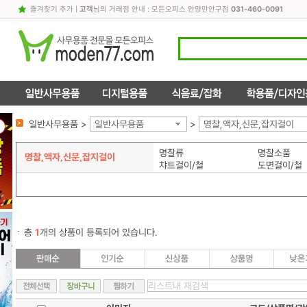
즐겨찾기 추가
|
고객
님의 거래점 안내 : 모든오피스 안양만안구점
031-460-0091
일반사무용품 >
일반사무용품
>
명찰,액자,신문,잡지걸이
명찰류
명찰소품
명찰,액자,신문,잡지걸이
챠트걸이/철
도면걸이/철
총
1
개의 상품이 등록되어 있습니다.