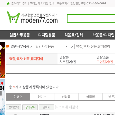
즐겨찾기 추가
|
고객
님의 거래점 안내 : 모든오피스 안양만안구점
031-460-0091
일반사무용품 >
일반사무용품
>
명찰,액자,신문,잡지걸이
명찰류
명찰소품
명찰,액자,신문,잡지걸이
챠트걸이/철
도면걸이/철
총
2
개의 상품이 등록되어 있습니다.