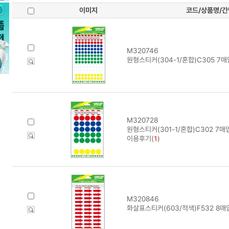
이미지
코드/상품명/
M320746
원형스티커(304-1/혼합)C305 7매
M320728
원형스티커(301-1/혼합)C302 7매
이용후기(
1
)
M320846
화살표스티커(603/적색)F532 8매