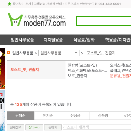
즐겨찾기 추가
|
고객
님의 거래점 안내 : 모든오피스 안양만안구점
031-460-0091
일반사무용품 >
일반사무용품
>
포스트_잇, 견출지
일반형(포스트-잇)
오피스팩(포스
포스트_잇, 견출지
팩스,전화메모(포스트-잇)
보호_견출지
분류용_견출
총
125
개의 상품이 등록되어 있습니다.