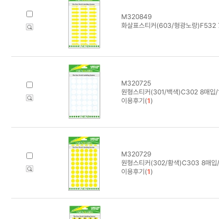
M320849
화살표스티커(603/형광노랑)F532 
M320725
원형스티커(301/백색)C302 8매입
이용후기(
1
)
M320729
원형스티커(302/황색)C303 8매입
이용후기(
1
)