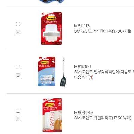
M811116
3M)코맨드 막대걸레훅(17007/대)
M815104
3M)코맨드 탈부착식벽걸이(다용도 훅/
이용후기(
1
)
M809549
3M)코맨드 유틸리티훅(17503/대)