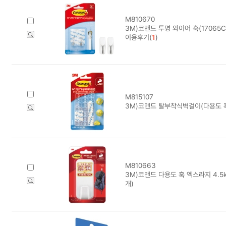
M810670
3M)코맨드 투명 와이어 훅(17065C
이용후기(
1
)
M815107
3M)코맨드 탈부착식벽걸이(다용도 훅/
M810663
3M)코맨드 다용도 훅 엑스라지 4.5k
개)