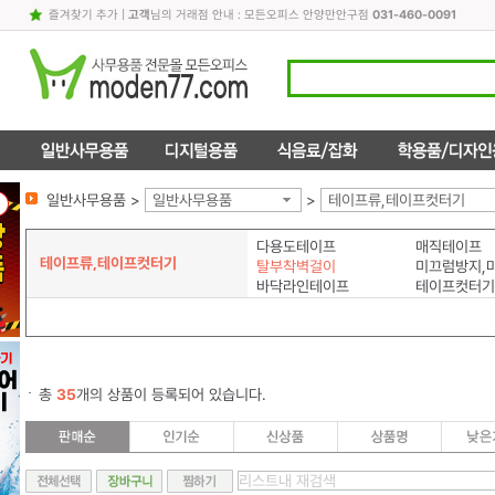
즐겨찾기 추가
|
고객
님의 거래점 안내 : 모든오피스 안양만안구점
031-460-0091
일반사무용품 >
일반사무용품
>
테이프류,테이프컷터기
다용도테이프
매직테이프
테이프류,테이프컷터기
탈부착벽걸이
바닥라인테이프
테이프컷터기
총
35
개의 상품이 등록되어 있습니다.