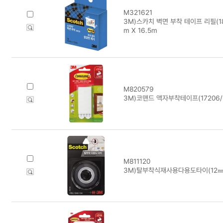
M321621
3M)스카치 벽면 부착 테이프 리필(18
m X 16.5m
M820579
3M)코맨드 액자부착테이프(17206/
M811120
3M)탈부착식재사용다용도타이(12㎜×