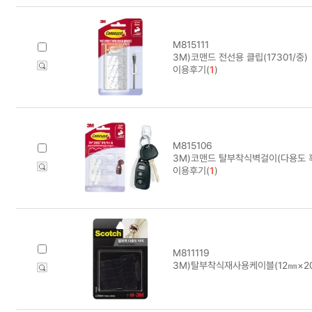
M815111
3M)코맨드 전선용 클립(17301/중)
이용후기(
1
)
M815106
3M)코맨드 탈부착식벽걸이(다용도 훅/
이용후기(
1
)
M811119
3M)탈부착식재사용케이블(12㎜×20