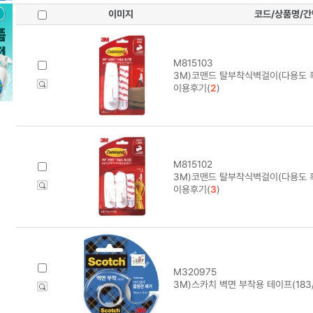
이미지
코드/상품명/
M815103
3M)코맨드 탈부착식벽걸이(다용도 훅/
이용후기(
2
)
M815102
3M)코맨드 탈부착식벽걸이(다용도 훅/
이용후기(
3
)
M320975
3M)스카치 벽면 부착용 테이프(183/