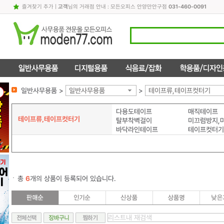
즐겨찾기 추가
|
고객
님의 거래점 안내 : 모든오피스 안양만안구점
031-460-0091
일반사무용품 >
일반사무용품
>
테이프류,테이프컷터기
다용도테이프
매직테이프
테이프류,테이프컷터기
탈부착벽걸이
바닥라인테이프
테이프컷터기
총
6
개의 상품이 등록되어 있습니다.